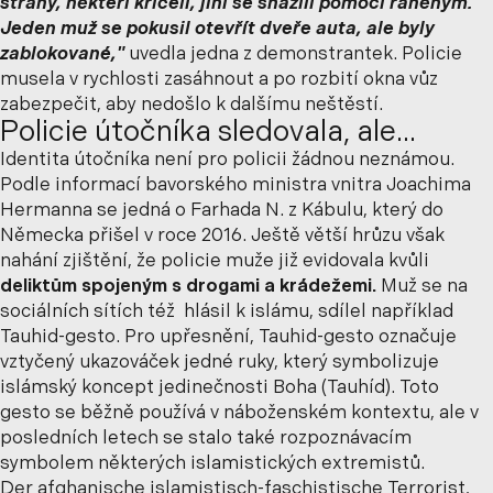
strany, někteří křičeli, jiní se snažili pomoci raněným.
Jeden muž se pokusil otevřít dveře auta, ale byly
zablokované,"
uvedla jedna z demonstrantek. Policie
musela v rychlosti zasáhnout a po rozbití okna vůz
zabezpečit, aby nedošlo k dalšímu neštěstí.
Policie útočníka sledovala, ale...
Identita útočníka není pro policii žádnou neznámou.
Podle informací bavorského ministra vnitra Joachima
Hermanna se jedná o Farhada N. z Kábulu, který do
Německa přišel v roce 2016. Ještě větší hrůzu však
nahání zjištění, že policie muže již evidovala kvůli
deliktům spojeným s drogami a krádežemi.
Muž se na
sociálních sítích též hlásil k islámu, sdílel například
Tauhid-gesto. Pro upřesnění, Tauhid-gesto označuje
vztyčený ukazováček jedné ruky, který symbolizuje
islámský koncept jedinečnosti Boha (Tauhíd). Toto
gesto se běžně používá v náboženském kontextu, ale v
posledních letech se stalo také rozpoznávacím
symbolem některých islamistických extremistů.
Der afghanische islamistisch-faschistische Terrorist,