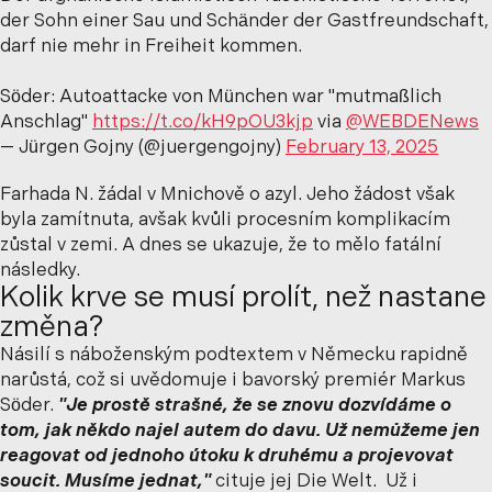
der Sohn einer Sau und Schänder der Gastfreundschaft,
darf nie mehr in Freiheit kommen.
Söder: Autoattacke von München war "mutmaßlich
Anschlag"
https://t.co/kH9pOU3kjp
via
@WEBDENews
— Jürgen Gojny (@juergengojny)
February 13, 2025
Farhada N. žádal v Mnichově o azyl. Jeho žádost však
byla zamítnuta, avšak kvůli procesním komplikacím
zůstal v zemi. A dnes se ukazuje, že to mělo fatální
následky.
Kolik krve se musí prolít, než nastane
změna?
Násilí s náboženským podtextem v Německu rapidně
narůstá, což si uvědomuje i bavorský premiér Markus
Söder.
"Je prostě strašné, že se znovu dozvídáme o
tom, jak někdo najel autem do davu. Už nemůžeme jen
reagovat od jednoho útoku k druhému a projevovat
soucit. Musíme jednat,"
cituje jej Die Welt. Už i