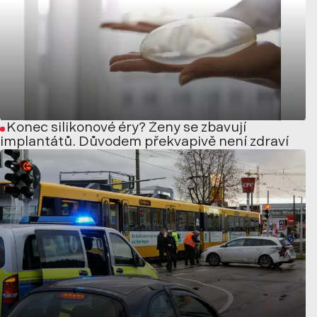
Konec silikonové éry? Ženy se zbavují
implantátů. Důvodem překvapivě není zdraví