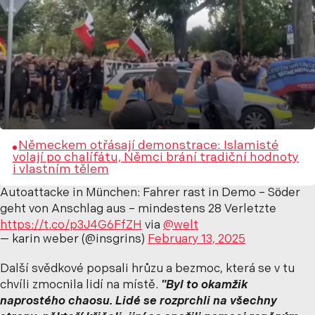
Německem otřásají demonstrace: Islamisté
volají po chalífátu, Němci brání tradiční hodnoty
i vlastním tělem
Autoattacke in München: Fahrer rast in Demo – Söder
geht von Anschlag aus – mindestens 28 Verletzte
https://t.co/p3J4G6FfZH
via
@welt
— karin weber (@insgrins)
February 13, 2025
Další svědkové popsali hrůzu a bezmoc, která se v tu
chvíli zmocnila lidí na místě.
"Byl to okamžik
naprostého chaosu. Lidé se rozprchli na všechny