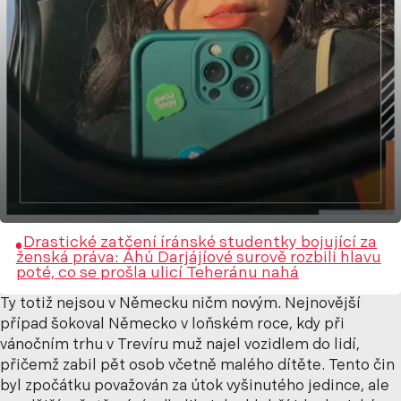
Drastické zatčení íránské studentky bojující za
ženská práva: Áhú Darjájíové surově rozbili hlavu
poté, co se prošla ulicí Teheránu nahá
Ty totiž nejsou v Německu ničm novým.
Nejnovější
případ šokoval Německo v loňském roce, kdy při
vánočním trhu v Trevíru muž najel vozidlem do lidí,
přičemž zabil pět osob včetně malého dítěte. Tento čin
byl zpočátku považován za útok vyšinutého jedince, ale