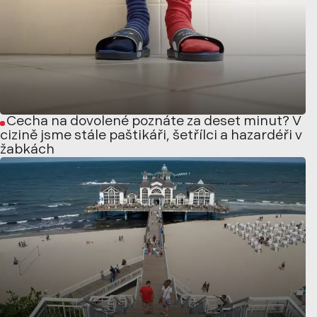
Čecha na dovolené poznáte za deset minut? V
cizině jsme stále paštikáři, šetřílci a hazardéři v
žabkách