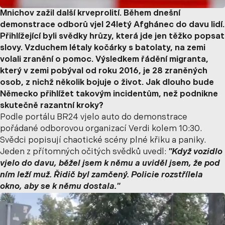
Mnichov zažil další krveprolití. Během dnešní
demonstrace odborů vjel 24letý Afghánec do davu lidí.
Přihlížející byli svědky hrůzy, která jde jen těžko popsat
slovy. Vzduchem létaly kočárky s batolaty, na zemi
volali zranění o pomoc. Výsledkem řádění migranta,
který v zemi pobýval od roku 2016, je 28 zraněných
osob, z nichž několik bojuje o život. Jak dlouho bude
Německo přihlížet takovým incidentům, než podnikne
skutečně razantní kroky?
Podle portálu BR24 vjelo auto do demonstrace
pořádané odborovou organizací Verdi kolem 10:30.
Svědci popisují chaotické scény plné křiku a paniky.
Jeden z přítomných očitých svědků uvedl:
"Když vozidlo
vjelo do davu, běžel jsem k němu a uviděl jsem, že pod
ním leží muž. Řidič byl zamčený. Policie rozstřílela
okno, aby se k němu dostala."