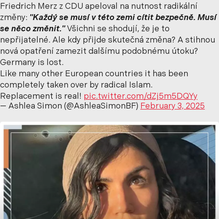
Friedrich Merz z CDU apeloval na nutnost radikální
změny:
"Každý se musí v této zemi cítit bezpečně. Musí
se něco změnit."
Všichni se shodují, že je to
nepřijatelné. Ale kdy přijde skutečná změna? A stihnou
nová opatření zamezit dalšímu podobnému útoku?
Germany is lost.
Like many other European countries it has been
completely taken over by radical Islam.
Replacement is real!
pic.twitter.com/dZj5m5DQYy
— Ashlea Simon (@AshleaSimonBF)
February 3, 2025