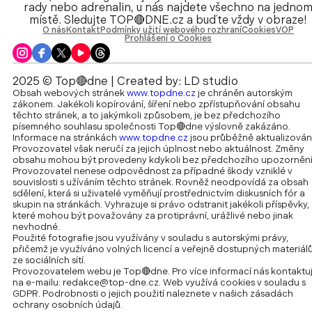
rady nebo adrenalin, u nás najdete všechno na jedno
místě. Sledujte TOP🔴DNE.cz a buďte vždy v obraze!
O nás
Kontakt
Podmínky užití webového rozhraní
Cookies
VOP
Prohlášení o Cookies
2025 © Top🔴dne | Created by:
LD studio
Obsah webových stránek
www.topdne.cz
je chráněn autorským
zákonem. Jakékoli kopírování, šíření nebo zpřístupňování obsahu
těchto stránek, a to jakýmkoli způsobem, je bez předchozího
písemného souhlasu společnosti Top🔴dne výslovně zakázáno.
Informace na stránkách
www.topdne.cz
jsou průběžně aktualizován
Provozovatel však neručí za jejich úplnost nebo aktuálnost. Změny
obsahu mohou být provedeny kdykoli bez předchozího upozornění
Provozovatel nenese odpovědnost za případné škody vzniklé v
souvislosti s užíváním těchto stránek. Rovněž neodpovídá za obsah
sdělení, která si uživatelé vyměňují prostřednictvím diskusních fór a
skupin na stránkách. Vyhrazuje si právo odstranit jakékoli příspěvky,
které mohou být považovány za protiprávní, urážlivé nebo jinak
nevhodné.
Použité fotografie jsou využívány v souladu s autorskými právy,
přičemž je využíváno volných licencí a veřejně dostupných materiál
ze sociálních sítí.
Provozovatelem webu je Top🔴dne. Pro více informací nás kontaktu
na e-mailu:
redakce@top-dne.cz
. Web využívá cookies v souladu s
GDPR. Podrobnosti o jejich použití naleznete v našich zásadách
ochrany osobních údajů.