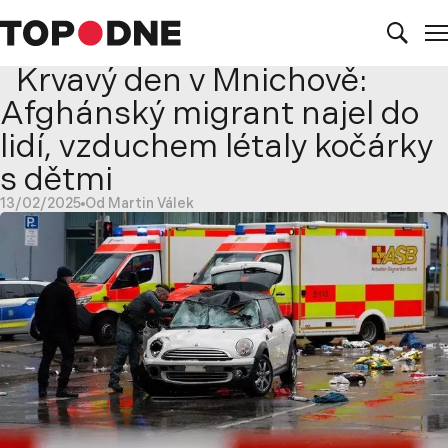
Krvavý den v Mnichově:
Afghánský migrant najel do
lidí, vzduchem létaly kočárky
s dětmi
13/02/2025
Od Martin Válek