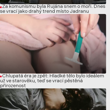
Za komunismu byla Rujána snem o moři. Dnes
se vrací jako drahý trend místo Jadranu
Chlupatá éra je zpět: Hladké tělo bylo ideálem
už ve starověku, teď se vrací pěstěná
přirozenost