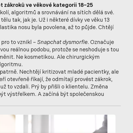
et zákroků ve věkové kategorii 18–25
kolí, algoritmů a srovnávání na sítích dělá své.
tělu tak, jak je. Už i některé dívky ve věku 13
plastika nosu byla povolena, až to půjde. Chtějí
 pro to vznikl –
Snapchat dysmorfie
. Označuje
svou reálnou podobu, protože se neshoduje s tou
změnit. Ne kosmetikou. Ale chirurgickým
lgoritmu.
patrně. Nechtějí kritizovat mladé pacientky, ale
eří otevřeně říkají, že odmítají provést zákrok,
ž to vzdali. Prý by přišli o klientelu. Změna
 být výstřelkem. A začíná být společenskou