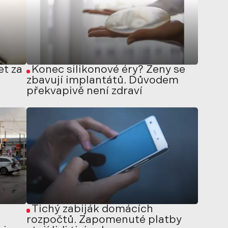
et za
Konec silikonové éry? Ženy se
zbavují implantátů. Důvodem
překvapivě není zdraví
Tichý zabiják domácích
rozpočtů. Zapomenuté platby