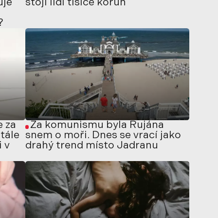
uje
stojí lidi tisíce korun
?
 za
Za komunismu byla Rujána
tále
snem o moři. Dnes se vrací jako
i v
drahý trend místo Jadranu