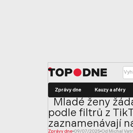
Zprávy dne
Kauzy a aféry
Mladé ženy žáda
podle filtrů z Ti
zaznamenávají n
Zprávy dne
09/07/2025
Od Michal Vat