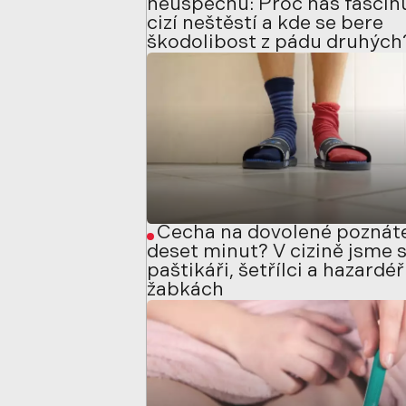
neúspěchu: Proč nás fascin
cizí neštěstí a kde se bere
škodolibost z pádu druhých
Čecha na dovolené poznáte
deset minut? V cizině jsme s
paštikáři, šetřílci a hazardéř
žabkách