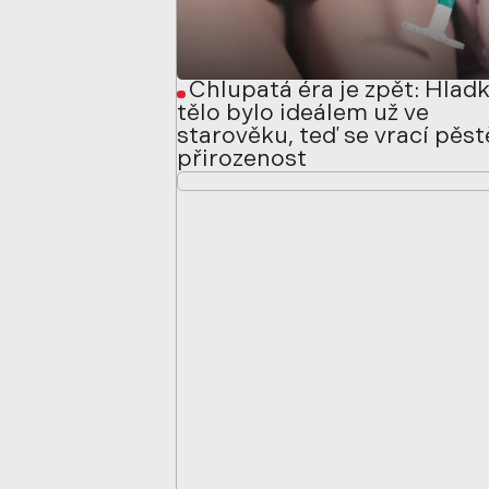
Chlupatá éra je zpět: Hlad
tělo bylo ideálem už ve
starověku, teď se vrací pěs
přirozenost