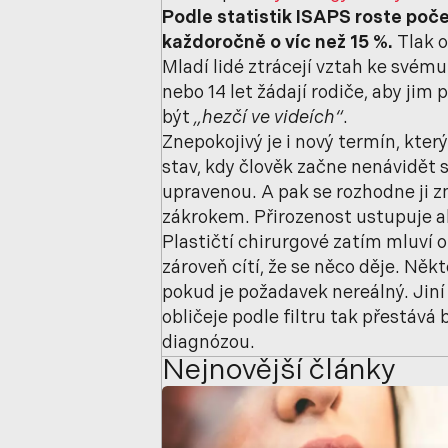
Podle statistik ISAPS roste poč
každoročně o víc než 15 %.
Tlak o
Mladí lidé ztrácejí vztah ke svému 
nebo 14 let žádají rodiče, aby jim 
být
„hezčí ve videích“
.
Znepokojivý je i nový termín, který
stav, kdy člověk začne nenávidět 
upravenou. A pak se rozhodne ji 
zákrokem. Přirozenost ustupuje a
Plastičtí chirurgové zatím mluví o
zároveň cítí, že se něco děje. Někt
pokud je požadavek nereálný. Jiní u
obličeje podle filtru tak přestává
diagnózou.
Nejnovější články