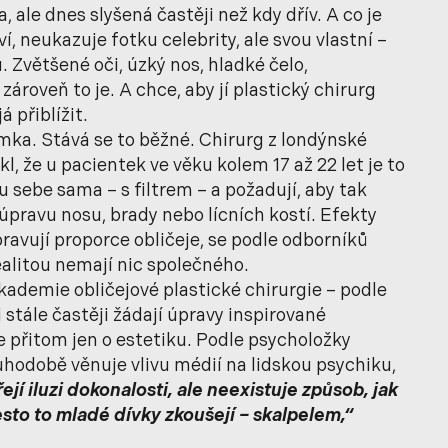
, ale dnes slyšená častěji než kdy dřív. A co je
oví, neukazuje fotku celebrity, ale svou vlastní –
 Zvětšené oči, úzký nos, hladké čelo,
 zároveň to je. A chce, aby jí plastický chirurg
 přiblížit.
jimka. Stává se to běžné. Chirurg z londýnské
kl, že u pacientek ve věku kolem 17 až 22 let je to
u sebe sama – s filtrem – a požadují, aby tak
o úpravu nosu, brady nebo lícních kostí. Efekty
ravují proporce obličeje, se podle odborníků
 realitou nemají nic společného.
ademie obličejové plastické chirurgie – podle
 stále častěji žádají úpravy inspirované
e přitom jen o estetiku. Podle psycholožky
hodobě věnuje vlivu médií na lidskou psychiku,
řejí iluzi dokonalosti, ale neexistuje způsob, jak
přesto to mladé dívky zkoušejí – skalpelem,“