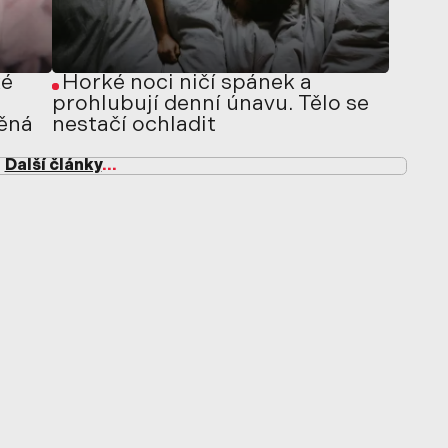
ké
Horké noci ničí spánek a
prohlubují denní únavu. Tělo se
těná
nestačí ochladit
Další články
...