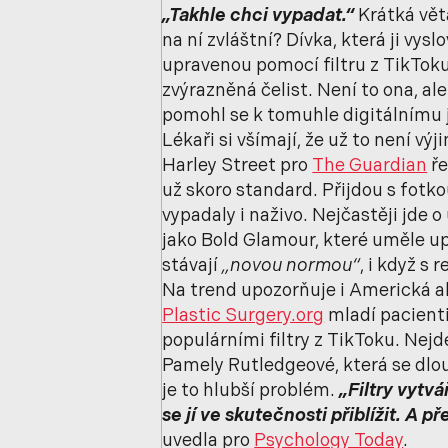
„Takhle chci vypadat.“
Krátká věta
na ní zvláštní? Dívka, která ji vysl
upravenou pomocí filtru z TikToku.
zvýrazněná čelist. Není to ona, ale
pomohl se k tomuhle digitálnímu já
Lékaři si všímají, že už to není vý
Harley Street pro
The Guardian
ře
už skoro standard. Přijdou s fotko
vypadaly i naživo. Nejčastěji jde 
jako Bold Glamour, které uměle up
stávají
„novou normou“
, i když s
Na trend upozorňuje i Americká ak
Plastic Surgery.org
mladí pacienti
populárními filtry z TikToku. Nejd
Pamely Rutledgeové, která se dlou
je to hlubší problém.
„Filtry vytvá
se jí ve skutečnosti přiblížit. A 
uvedla pro
Psychology Today
.