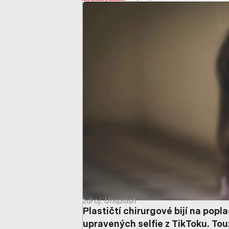
zdroj: Unsplash
Plastičtí chirurgové bijí na popl
upravených selfie z TikToku. Tou