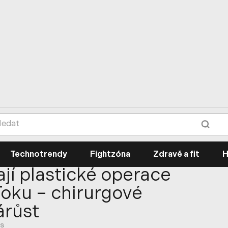
Technotrendy
Fightzóna
Zdravě a fit
H
jí plastické operace
kToku – chirurgové
árůst
rs