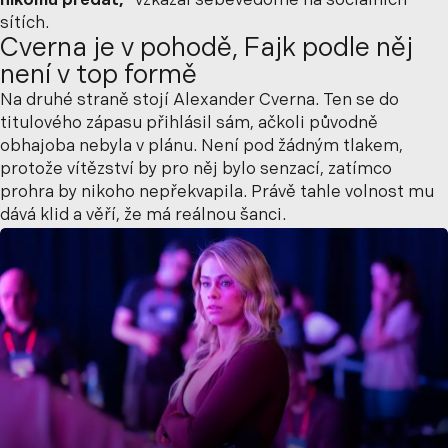
nikomu předat,“
vzkázal sebevědomě na sociálních
sítích.
Cverna je v pohodě, Fajk podle něj
není v top formě
Na druhé straně stojí Alexander Cverna. Ten se do
titulového zápasu přihlásil sám, ačkoli původně
obhajoba nebyla v plánu. Není pod žádným tlakem,
protože vítězství by pro něj bylo senzací, zatímco
prohra by nikoho nepřekvapila. Právě tahle volnost mu
dává klid a věří, že má reálnou šanci.