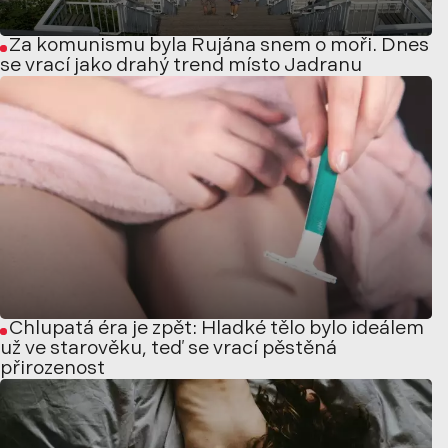
Za komunismu byla Rujána snem o moři. Dnes
se vrací jako drahý trend místo Jadranu
Chlupatá éra je zpět: Hladké tělo bylo ideálem
už ve starověku, teď se vrací pěstěná
přirozenost