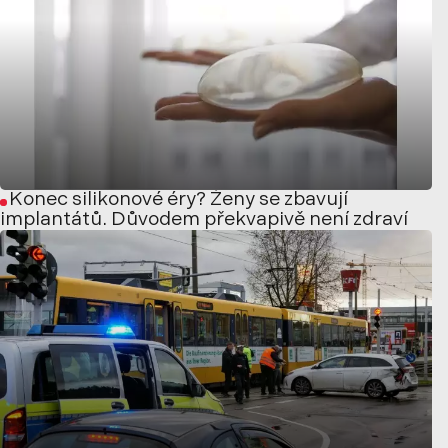
Konec silikonové éry? Ženy se zbavují
implantátů. Důvodem překvapivě není zdraví