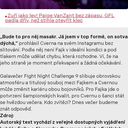
Zuří jako lev! Paige VanZant bez zápasu, GFL
padla dřív, než stihla otevřít klec
„Bude to pro něj masakr. Já jsem v top formě, on sotva
dýchá,“
prohlásil Cverna na svém Instagramu bez
slitování. Podle něj není Fajk v ideální kondici a pod
tlakem může udělat chybu, která rozhodne. Ví, že na
jeho straně je moment překvapení a žádná očekávání.
Galavečer Fight Night Challenge 9 slibuje obrovskou
atmosféru a titulový souboj mezi Fajkem a Cvernou
může změnit kariéru obou bojovníků. Pro Fajka jde o
potvrzení šampionských kvalit, pro Cvernu o šanci stát
se hvězdou večera. Kdo zvítězí? Dnes večer budeme
znát odpověď.
Zdroj:
Autorský text vychází z veřejně dostupných vyjádření