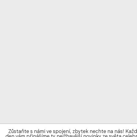
Zůstaňte s námi ve spojení, zbytek nechte na nás! Kaž
den vám přinášíme ty nejžhavější novinky ze světa celebr