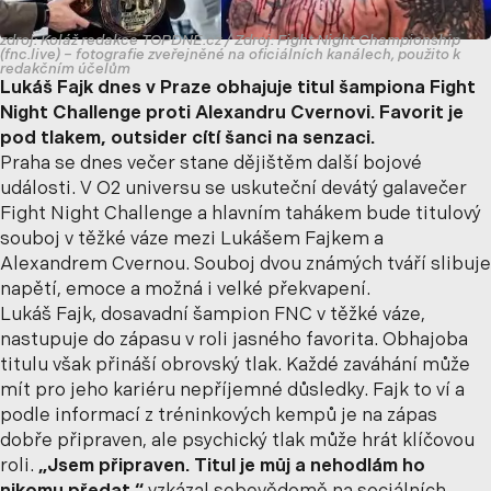
zdroj: Koláž redakce TOPDNE.cz / Zdroj: Fight Night Championship
(fnc.live) – fotografie zveřejněné na oficiálních kanálech, použito k
redakčním účelům
Lukáš Fajk dnes v Praze obhajuje titul šampiona Fight
Night Challenge proti Alexandru Cvernovi. Favorit je
pod tlakem, outsider cítí šanci na senzaci.
Praha se dnes večer stane dějištěm další bojové
události. V O2 universu se uskuteční devátý galavečer
Fight Night Challenge a hlavním tahákem bude titulový
souboj v těžké váze mezi Lukášem Fajkem a
Alexandrem Cvernou. Souboj dvou známých tváří slibuje
napětí, emoce a možná i velké překvapení.
Lukáš Fajk, dosavadní šampion FNC v těžké váze,
nastupuje do zápasu v roli jasného favorita. Obhajoba
titulu však přináší obrovský tlak. Každé zaváhání může
mít pro jeho kariéru nepříjemné důsledky. Fajk to ví a
podle informací z tréninkových kempů je na zápas
dobře připraven, ale psychický tlak může hrát klíčovou
roli.
„Jsem připraven. Titul je můj a nehodlám ho