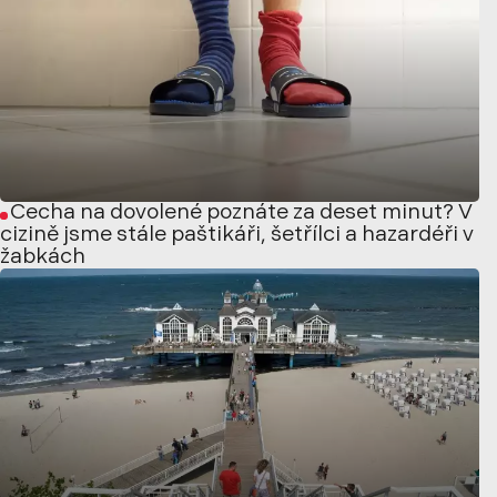
Čecha na dovolené poznáte za deset minut? V
cizině jsme stále paštikáři, šetřílci a hazardéři v
žabkách