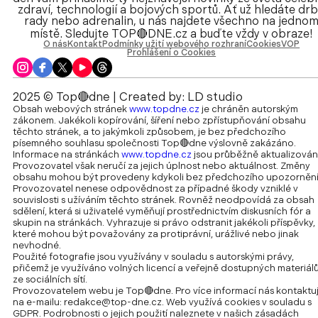
zdraví, technologií a bojových sportů. Ať už hledáte drb
rady nebo adrenalin, u nás najdete všechno na jedno
místě. Sledujte TOP🔴DNE.cz a buďte vždy v obraze!
O nás
Kontakt
Podmínky užití webového rozhraní
Cookies
VOP
Prohlášení o Cookies
2025 © Top🔴dne | Created by:
LD studio
Obsah webových stránek
www.topdne.cz
je chráněn autorským
zákonem. Jakékoli kopírování, šíření nebo zpřístupňování obsahu
těchto stránek, a to jakýmkoli způsobem, je bez předchozího
písemného souhlasu společnosti Top🔴dne výslovně zakázáno.
Informace na stránkách
www.topdne.cz
jsou průběžně aktualizován
Provozovatel však neručí za jejich úplnost nebo aktuálnost. Změny
obsahu mohou být provedeny kdykoli bez předchozího upozornění
Provozovatel nenese odpovědnost za případné škody vzniklé v
souvislosti s užíváním těchto stránek. Rovněž neodpovídá za obsah
sdělení, která si uživatelé vyměňují prostřednictvím diskusních fór a
skupin na stránkách. Vyhrazuje si právo odstranit jakékoli příspěvky,
které mohou být považovány za protiprávní, urážlivé nebo jinak
nevhodné.
Použité fotografie jsou využívány v souladu s autorskými právy,
přičemž je využíváno volných licencí a veřejně dostupných materiál
ze sociálních sítí.
Provozovatelem webu je Top🔴dne. Pro více informací nás kontaktu
na e-mailu:
redakce@top-dne.cz
. Web využívá cookies v souladu s
GDPR. Podrobnosti o jejich použití naleznete v našich zásadách