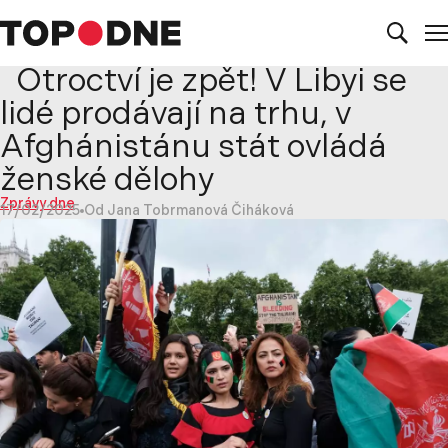
Otroctví je zpět! V Libyi se
lidé prodávají na trhu, v
Afghánistánu stát ovládá
ženské dělohy
Zprávy dne
17/02/2025
Od Jana Tobrmanová Čiháková