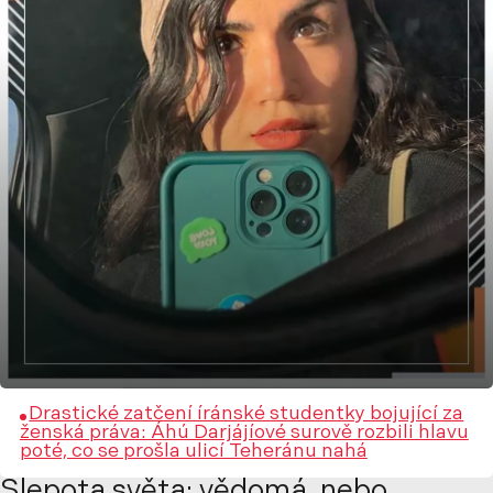
Drastické zatčení íránské studentky bojující za
ženská práva: Áhú Darjájíové surově rozbili hlavu
poté, co se prošla ulicí Teheránu nahá
Slepota světa: vědomá, nebo