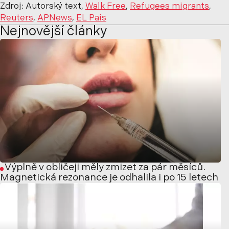
Zdroj: Autorský text,
Walk Free
,
Refugees migrants
,
Reuters
,
APNews
,
EL Pais
Nejnovější články
Výplně v obličeji měly zmizet za pár měsíců.
Magnetická rezonance je odhalila i po 15 letech