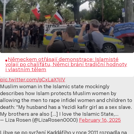
Německem otřásají demonstrace: Islamisté
volají po chalífátu, Němci brání tradiční hodnoty
i vlastním tělem
pic.twitter.com/gCxLaX1jIV
Muslim woman in the Islamic state mockingly
describes how Islam protects Muslim women by
allowing the men to rape infidel women and children to
death: “My husband has a Yezidi kafir girl as a sex slave.
My brothers are also […] I love the Islamic State,…
— Liza Rosen (@LizaRosen0000)
February 16, 2025
Libye se po svržení Kaddáfího v roce 2011 rozpadla na