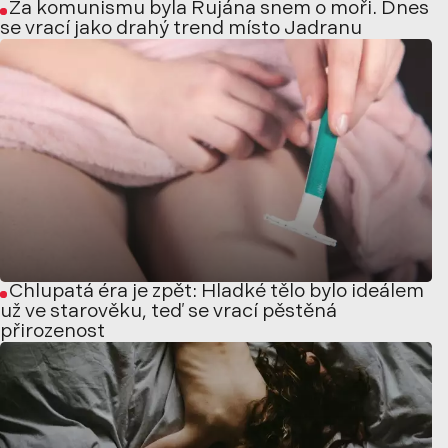
Za komunismu byla Rujána snem o moři. Dnes
se vrací jako drahý trend místo Jadranu
Chlupatá éra je zpět: Hladké tělo bylo ideálem
už ve starověku, teď se vrací pěstěná
přirozenost