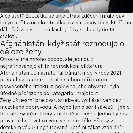
A co svět? Zpočátku se sice otřásl zděšením, ale pak
Libye opět zmizela z titulků a s ní i osudy těch, kteří tam
dál přežívají v podmínkách, jež by se hodily do 18.
století.
Afghánistán: když stát rozhoduje o
děloze ženy
Otroctví má mnoho podob, ale jednou z
nejrafinovanějších je reprodukční diktatura.
Afghánistán po návratu Tálibánu k moci v roce 2021
přestal být státem – stal se laboratoří státem
posvěceného útlaku. A polovina jeho obyvatel byla
úředně přeřazena do kategorie „majetek“.
Ženy už nesmí pracovat, studovat, vycházet ven bez
mužského doprovodu. A nejde jen o sérii zákazů – jde o
brutální systém, který z nich dělá chovné jednotky bez
práva rozhodovat o svém vlastním těle. Sňatky v
dětském věku? Legalizované. Totální zákaz vzdělání?