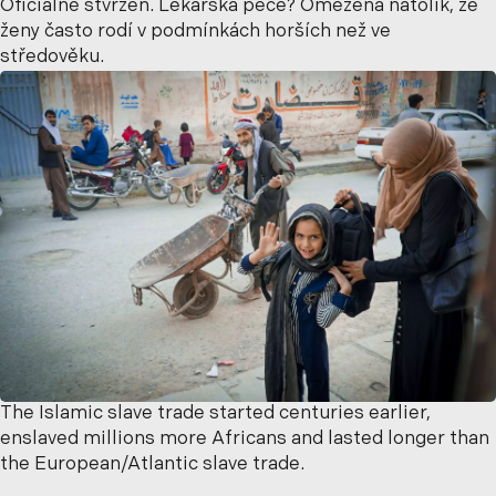
Oficiálně stvrzen. Lékařská péče? Omezená natolik, že
ženy často rodí v podmínkách horších než ve
středověku.
The Islamic slave trade started centuries earlier,
enslaved millions more Africans and lasted longer than
the European/Atlantic slave trade.