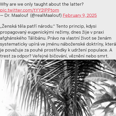
Why are we only taught about the latter?
pic.twitter.com/tYY2IPPtom
— Dr. Maalouf ‏ (@realMaalouf)
February 9, 2025
„Ženská těla patří národu.“ Tento princip, kdysi
propagovaný eugenickými režimy, dnes žije v praxi
afghánského Tálibánu. Právo na vlastní život se ženám
systematicky upírá ve jménu náboženské doktríny, která
je považuje za pouhé prostředky k udržení populace. A
trest za odpor? Veřejné bičování, věznění nebo smrt.