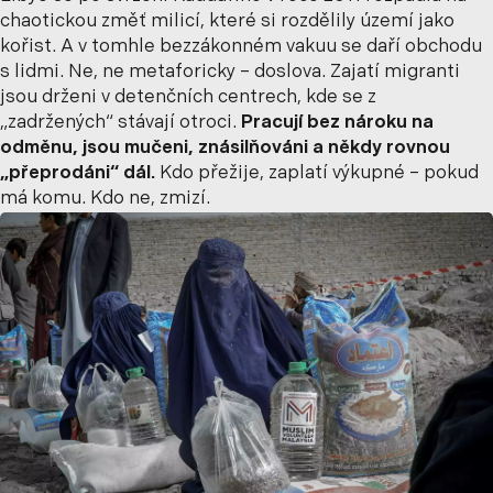
chaotickou změť milicí, které si rozdělily území jako
kořist. A v tomhle bezzákonném vakuu se daří obchodu
s lidmi. Ne, ne metaforicky – doslova. Zajatí migranti
jsou drženi v detenčních centrech, kde se z
„zadržených“ stávají otroci.
Pracují bez nároku na
odměnu, jsou mučeni, znásilňováni a někdy rovnou
„přeprodáni“ dál.
Kdo přežije, zaplatí výkupné – pokud
má komu. Kdo ne, zmizí.