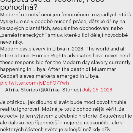
pohodlná?
Moderní otroctví není jen fenoménem rozpadlých států.
Vyskytuje se v podobě nucené práce, dětské dřiny na
kakaových plantážích, sexuálního obchodování nebo
„zaměstnaneckých“ smluv, které z lidí dělají novodobé
nevolníky.
Modern day slavery in Libya in 2023. The world and all
International Human Rights advocates have never held
those responsible for the Modern day slavery currently
happening in Libya. After the death of Muammar
Gaddafi slaves markets emerged in Libya.
pic.twitter.com/jsDdFO7Ywh
— Afrika Stories (@Afrika_Stories)
July 25, 2023
Je otázkou, jak dlouho si svět bude moci dovolit tuhle
realitu ignorovat. Možná je totiž pohodlnější věřit, že
otroctví je jen výjevem z učebnic historie. Skutečnost je
ale daleko nepříjemnější – nejenže neskončilo, ale v
některých částech světa je silnější než kdy dřív.