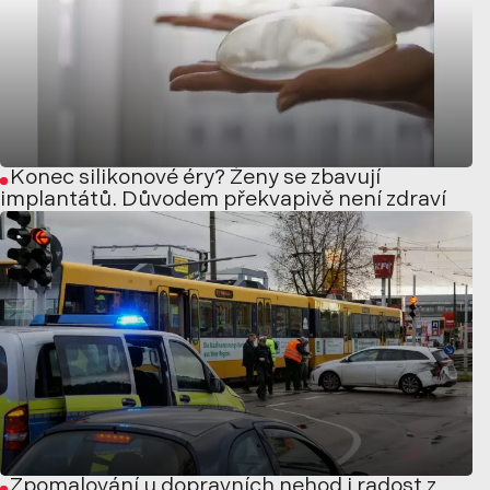
Konec silikonové éry? Ženy se zbavují
implantátů. Důvodem překvapivě není zdraví
Zpomalování u dopravních nehod i radost z