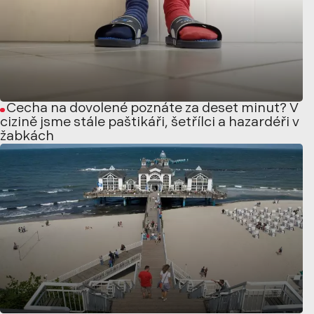
Čecha na dovolené poznáte za deset minut? V
cizině jsme stále paštikáři, šetřílci a hazardéři v
žabkách