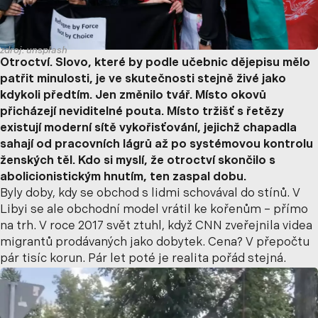
zdroj: unsplash
Otroctví. Slovo, které by podle učebnic dějepisu mělo
patřit minulosti, je ve skutečnosti stejně živé jako
kdykoli předtím. Jen změnilo tvář. Místo okovů
přicházejí neviditelné pouta. Místo tržišť s řetězy
existují moderní sítě vykořisťování, jejichž chapadla
sahají od pracovních lágrů až po systémovou kontrolu
ženských těl. Kdo si myslí, že otroctví skončilo s
abolicionistickým hnutím, ten zaspal dobu.
Byly doby, kdy se obchod s lidmi schovával do stínů. V
Libyi se ale obchodní model vrátil ke kořenům – přímo
na trh. V roce 2017 svět ztuhl, když CNN zveřejnila videa
migrantů prodávaných jako dobytek. Cena? V přepočtu
pár tisíc korun. Pár let poté je realita pořád stejná.