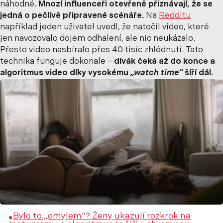
náhodné.
Mnozí influenceři otevřeně přiznávají, že se
jedná o pečlivě připravené scénáře.
Na
Redditu
například jeden uživatel uvedl, že natočil video, které
jen navozovalo dojem odhalení, ale nic neukázalo.
Přesto video nasbíralo přes 40 tisíc zhlédnutí. Tato
technika funguje dokonale –
divák čeká až do konce a
algoritmus video díky vysokému
„watch time“
šíří dál.
Bylo to „omylem“? Ženy ukazují rozkrok na