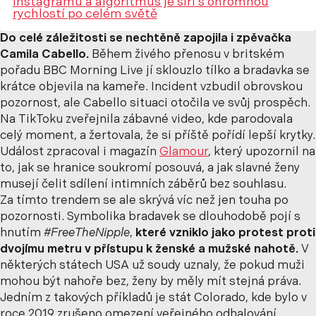
Instagramu a algoritmus je šíří s ohromnou
rychlostí po celém světě
Do celé záležitosti se nechtěně zapojila i zpěvačka
Camila Cabello.
Během živého přenosu v britském
pořadu BBC Morning Live jí sklouzlo tílko a bradavka se
krátce objevila na kameře. Incident vzbudil obrovskou
pozornost, ale Cabello situaci otočila ve svůj prospěch.
Na TikToku zveřejnila zábavné video, kde parodovala
celý moment, a žertovala, že si příště pořídí lepší krytky.
Událost zpracoval i magazín
Glamour
, který upozornil na
to, jak se hranice soukromí posouvá, a jak slavné ženy
musejí čelit sdílení intimních záběrů bez souhlasu.
Za tímto trendem se ale skrývá víc než jen touha po
pozornosti. Symbolika bradavek se dlouhodobě pojí s
hnutím
#FreeTheNipple
,
které vzniklo jako protest proti
dvojímu metru v přístupu k ženské a mužské nahotě.
V
některých státech USA už soudy uznaly, že pokud muži
mohou být nahoře bez, ženy by měly mít stejná práva.
Jedním z takových příkladů je stát Colorado, kde bylo v
roce 2019 zrušeno omezení veřejného odhalování