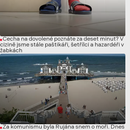
Čecha na dovolené poznáte za deset minut? V
cizině jsme stále paštikáři, šetřílci a hazardéři v
žabkách
Za komunismu byla Rujána snem o moři. Dnes