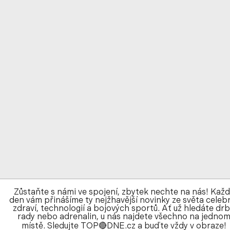
Zůstaňte s námi ve spojení, zbytek nechte na nás! Kaž
den vám přinášíme ty nejžhavější novinky ze světa celebr
zdraví, technologií a bojových sportů. Ať už hledáte drb
rady nebo adrenalin, u nás najdete všechno na jedno
místě. Sledujte TOP🔴DNE.cz a buďte vždy v obraze!