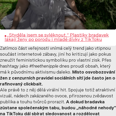
„Styděla jsem se svléknout.“ Plastiky bradavek
lákají ženy po porodu i mladé dívky z TikToku
Zatímco část veřejnosti vnímá celý trend jako vtipnou
součást internetové zábavy, jiní ho kritizují jako pokus
zneužít feministickou symboliku pro vlastní zisk. Přes
hashtagy jako
#freethenipple
dnes proudí obsah, který
má k původnímu aktivismu daleko.
Místo osvobozování
žen z cenzurních pravidel sociálních sítí jde často jen o
rafinovaný clickbait.
Ale právě to z něj dělá virální hit. Spojuje totiž atraktivní
vizuál, nádech zakázaného ovoce, přirozenou zvědavost
publika a touhu tvůrců prorazit.
A dokud bradavka
zůstane společenským tabu, budou „náhodné nehody“
na TikToku dál sbírat sledovanost a rozdělovat