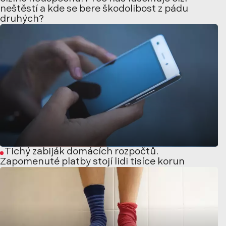
neštěstí a kde se bere škodolibost z pádu
druhých?
Tichý zabiják domácích rozpočtů.
Zapomenuté platby stojí lidi tisíce korun