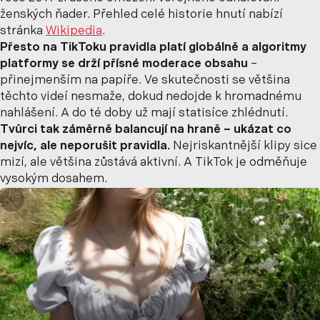
ženských ňader. Přehled celé historie hnutí nabízí
stránka
Wikipedia
.
Přesto na TikToku pravidla platí globálně a algoritmy
platformy se drží přísné moderace obsahu
–
přinejmenším na papíře. Ve skutečnosti se většina
těchto videí nesmaže, dokud nedojde k hromadnému
nahlášení. A do té doby už mají statisíce zhlédnutí.
Tvůrci tak záměrně balancují na hraně – ukázat co
nejvíc, ale neporušit pravidla.
Nejriskantnější klipy sice
mizí, ale většina zůstává aktivní. A TikTok je odměňuje
vysokým dosahem.