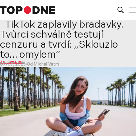
TikTok zaplavily bradavky.
Tvůrci schválně testují
cenzuru a tvrdí: „Sklouzlo
to… omylem“
Zprávy dne
07/07/2025
Od Michal Vatrs