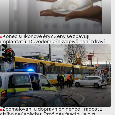
Konec silikonové éry? Ženy se zbavují
implantátů. Důvodem překvapivě není zdraví
Zpomalování u dopravních nehod i radost z
cizího neúspěchu: Proč nás fascinuje cizí