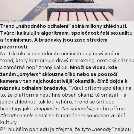
zdroj: Unsplash
Trend „náhodného odhalení“ sbírá miliony zhlédnutí.
Tvůrci kalkulují s algoritmem, společnost řeší sexualitu
a feminismus. A bradavky jsou zase středem
pozornosti.
Na TikToku v posledních měsících bují nový virální
trend, který kombinuje dravý marketing, erotický náznak
a záměrně nepřiznaný kalkul.
Množí se videa, kde
ženám
„omylem“
sklouzne tílko nebo se pootočí
kamera v ten nejchoulostivější okamžik, čímž dojde k
náznaku odhalení bradavky.
Tvůrci přitom spoléhají na
to, že platforma nestihne obsah okamžitě smazat – a
jejich zhlédnutí tak letí vzhůru. Trend se šíří pod
hashtagy jako
#nippleslip, #accidentalslip
nebo přímo
#freethenipple
a stal se fenoménem současné virální
kultury.
Při hlubším pohledu je zřejmé, že tyto
„nehody“
nejsou