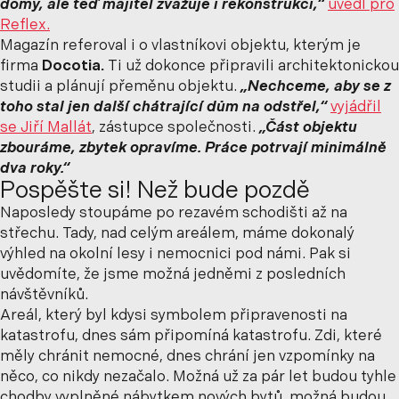
domy, ale teď majitel zvažuje i rekonstrukci,“
uvedl pro
Reflex.
Magazín referoval i o vlastníkovi objektu, kterým je
firma
Docotia.
Ti už dokonce připravili architektonickou
studii a plánují přeměnu objektu.
„Nechceme, aby se z
toho stal jen další chátrající dům na odstřel,“
vyjádřil
se Jiří Mallát
, zástupce společnosti.
„Část objektu
zbouráme, zbytek opravíme. Práce potrvají minimálně
dva roky.“
Pospěšte si! Než bude pozdě
Naposledy stoupáme po rezavém schodišti až na
střechu. Tady, nad celým areálem, máme dokonalý
výhled na okolní lesy i nemocnici pod námi. Pak si
uvědomíte, že jsme možná jedněmi z posledních
návštěvníků.
Areál, který byl kdysi symbolem připravenosti na
katastrofu, dnes sám připomíná katastrofu. Zdi, které
měly chránit nemocné, dnes chrání jen vzpomínky na
něco, co nikdy nezačalo. Možná už za pár let budou tyhle
chodby vyplněné nábytkem nových bytů, možná budou