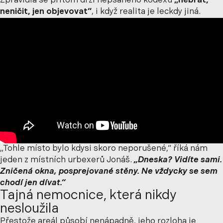
Zpravidla se přitom drží nepsaného kodexu
„nebrat,
neničit, jen objevovat“
, i když realita je leckdy jiná.
„Tohle místo bylo kdysi skoro neporušené,“ říká nám
jeden z místních urbexerů Jonáš.
„Dneska? Vidíte sami.
Zničená okna, posprejované stěny. Ne vždycky se sem
chodí jen dívat.“
Tajná nemocnice, která nikdy
nesloužila
Přestože areál působí nenápadně, jeho rozloha je