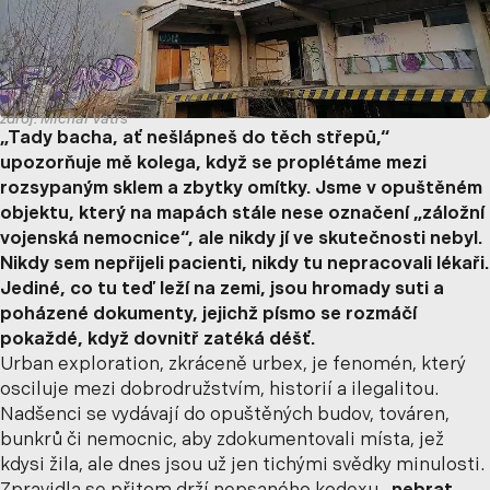
zdroj: Michal Vatrs
„Tady bacha, ať nešlápneš do těch střepů,“
upozorňuje mě kolega, když se proplétáme mezi
rozsypaným sklem a zbytky omítky. Jsme v opuštěném
objektu, který na mapách stále nese označení „záložní
vojenská nemocnice“, ale nikdy jí ve skutečnosti nebyl.
Nikdy sem nepřijeli pacienti, nikdy tu nepracovali lékaři.
Jediné, co tu teď leží na zemi, jsou hromady suti a
poházené dokumenty, jejichž písmo se rozmáčí
pokaždé, když dovnitř zatéká déšť.
Urban exploration, zkráceně urbex, je fenomén, který
osciluje mezi dobrodružstvím, historií a ilegalitou.
Nadšenci se vydávají do opuštěných budov, továren,
bunkrů či nemocnic, aby zdokumentovali místa, jež
kdysi žila, ale dnes jsou už jen tichými svědky minulosti.