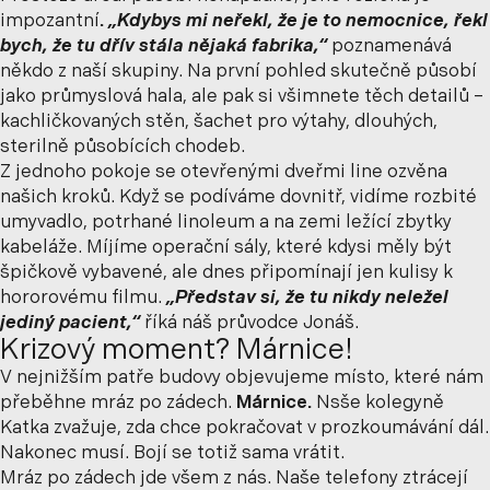
impozantní
.
„Kdybys mi neřekl, že je to nemocnice, řekl
bych, že tu dřív stála nějaká fabrika,“
poznamenává
někdo z naší skupiny. Na první pohled skutečně působí
jako průmyslová hala, ale pak si všimnete těch detailů –
kachličkovaných stěn, šachet pro výtahy, dlouhých,
sterilně působících chodeb.
Z jednoho pokoje se otevřenými dveřmi line ozvěna
našich kroků. Když se podíváme dovnitř, vidíme rozbité
umyvadlo, potrhané linoleum a na zemi ležící zbytky
kabeláže. Míjíme operační sály, které kdysi měly být
špičkově vybavené, ale dnes připomínají jen kulisy k
hororovému filmu.
„Představ si, že tu nikdy neležel
jediný pacient,“
říká náš průvodce Jonáš.
Krizový moment? Márnice!
V nejnižším patře budovy objevujeme místo, které nám
přeběhne mráz po zádech.
Márnice.
Nsše kolegyně
Katka zvažuje, zda chce pokračovat v prozkoumávání dál.
Nakonec musí. Bojí se totiž sama vrátit.
Mráz po zádech jde všem z nás. Naše telefony ztrácejí