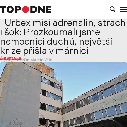
Urbex mísí adrenalin, strach
i šok: Prozkoumali jsme
nemocnici duchů, největší
krize přišla v márnici
Zprávy dne
19/02/2025
Od Martin Válek