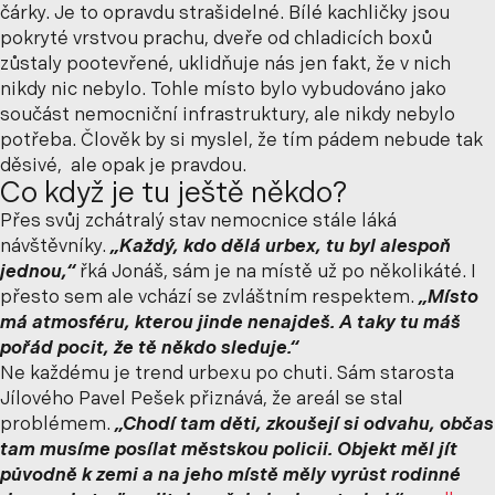
čárky. Je to opravdu strašidelné. Bílé kachličky jsou
pokryté vrstvou prachu, dveře od chladicích boxů
zůstaly pootevřené, uklidňuje nás jen fakt, že v nich
nikdy nic nebylo. Tohle místo bylo vybudováno jako
součást nemocniční infrastruktury, ale nikdy nebylo
potřeba. Člověk by si myslel, že tím pádem nebude tak
děsivé, ale opak je pravdou.
Co když je tu ještě někdo?
Přes svůj zchátralý stav nemocnice stále láká
návštěvníky.
„Každý, kdo dělá urbex, tu byl alespoň
jednou,“
řká Jonáš, sám je na místě už po několikáté. I
přesto sem ale vchází se zvláštním respektem.
„Místo
má atmosféru, kterou jinde nenajdeš. A taky tu máš
pořád pocit, že tě někdo sleduje.“
Ne každému je trend urbexu po chuti. Sám starosta
Jílového Pavel Pešek přiznává, že areál se stal
problémem.
„Chodí tam děti, zkoušejí si odvahu, občas
tam musíme posílat městskou policii. Objekt měl jít
původně k zemi a na jeho místě měly vyrůst rodinné