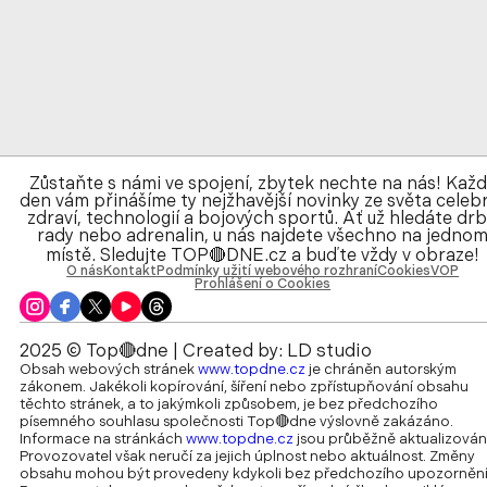
Zůstaňte s námi ve spojení, zbytek nechte na nás! Kaž
den vám přinášíme ty nejžhavější novinky ze světa celebr
zdraví, technologií a bojových sportů. Ať už hledáte drb
rady nebo adrenalin, u nás najdete všechno na jedno
místě. Sledujte TOP🔴DNE.cz a buďte vždy v obraze!
O nás
Kontakt
Podmínky užití webového rozhraní
Cookies
VOP
Prohlášení o Cookies
2025 © Top🔴dne | Created by:
LD studio
Obsah webových stránek
www.topdne.cz
je chráněn autorským
zákonem. Jakékoli kopírování, šíření nebo zpřístupňování obsahu
těchto stránek, a to jakýmkoli způsobem, je bez předchozího
písemného souhlasu společnosti Top🔴dne výslovně zakázáno.
Informace na stránkách
www.topdne.cz
jsou průběžně aktualizován
Provozovatel však neručí za jejich úplnost nebo aktuálnost. Změny
obsahu mohou být provedeny kdykoli bez předchozího upozornění