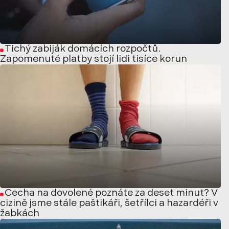
Tichý zabiják domácích rozpočtů.
Zapomenuté platby stojí lidi tisíce korun
Čecha na dovolené poznáte za deset minut? V
cizině jsme stále paštikáři, šetřílci a hazardéři v
žabkách