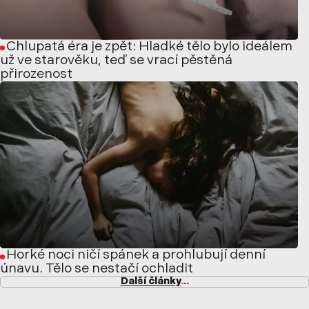
Chlupatá éra je zpět: Hladké tělo bylo ideálem
už ve starověku, teď se vrací pěstěná
přirozenost
Horké noci ničí spánek a prohlubují denní
únavu. Tělo se nestačí ochladit
Další články
...