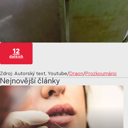
12
dalších
Zdroj: Autorský text, Youtube/
Draon
/
Prozkoumáno
Nejnovější články