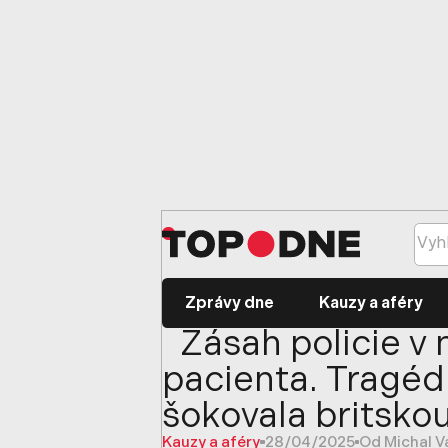
Zprávy dne
Kauzy a aféry
Zásah policie v 
pacienta. Tragéd
šokovala britsko
Kauzy a aféry
28/04/2025
Od Michal V