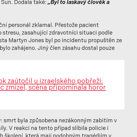
e Sun. Dodala také:
„Byl to laskavý člověk a
ční personál zklamal. Přestože pacient
stresu, zasahující zdravotníci situaci podle
ista Martyn Jones byl po incidentu propuštěn ze
ebylo zahájeno. Jiný člen zásahu dostal pouze
ok zaútočil u izraelského pobřeží:
c zmizel, scéna připomínala horor
ý: smrt byla způsobena nezákonným zabitím v
. V reakci na tento případ slíbila policie i
 školení, která mají podobným tragédiím v