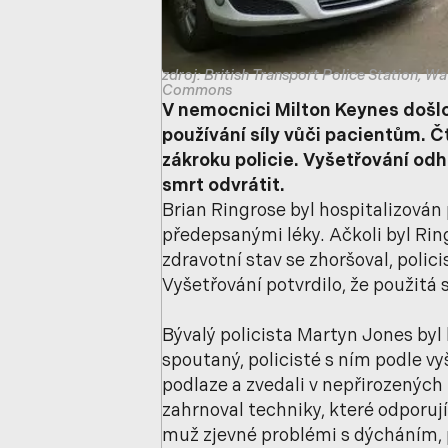
zdroj: British Transport Police Station, W
Commons
V nemocnici Milton Keynes došlo
používání síly vůči pacientům. Č
zákroku policie. Vyšetřování od
smrt odvrátit.
Brian Ringrose byl hospitalizován 
předepsanými léky. Ačkoli byl Ri
zdravotní stav se zhoršoval, poli
Vyšetřování potvrdilo, že použitá 
Bývalý policista Martyn Jones byl
spoutaný, policisté s ním podle vy
podlaze a zvedali v nepřirozených
zahrnoval techniky, které odporu
muž zjevné problémi s dýcháním,