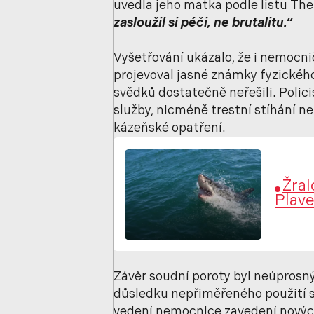
uvedla jeho matka podle listu Th
zasloužil si péči, ne brutalitu.“
Vyšetřování ukázalo, že i nemocni
projevoval jasné známky fyzického 
svědků dostatečně neřešili. Polic
služby, nicméně trestní stíhání n
kázeňské opatření.
Žral
Plave
Závěr soudní poroty byl neúprosn
důsledku nepřiměřeného použití síly
vedení nemocnice zavedení nových