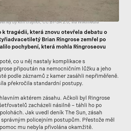
averley by kim traynor, CC BY-SA 2.0, via Wikimedia
 k tragédii, která znovu otevřela debatu o
tyřiadvacetiletý Brian Ringrose zemřel po
halilo pochybení, která mohla Ringroseovu
poté, co u něj nastaly komplikace s
ngrose připoután na nemocničním lůžku a jeho
cisté podle záznamů z kamer zasáhli nepřiměřeně.
síla překročila standardní postupy.
 hlavním aktérem zásahu. Ačkoli byl Ringrose
šetřovatelů zacházeli násilně – táhli ho po
 polohách. Jak uvedl deník The Sun, zásah
jí správným policejním postupům. Přestože měl
 pomoc mu nebyla přivolána okamžitě.