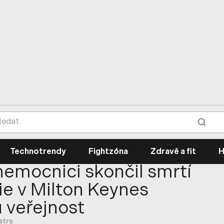
Technotrendy
Fightzóna
Zdravě a fit
H
nemocnici skončil smrtí
ie v Milton Keynes
u veřejnost
atrs