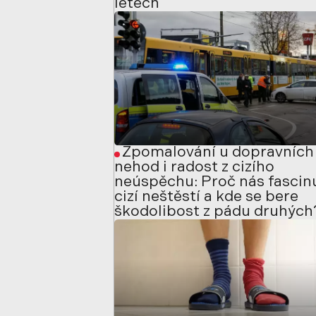
letech
Zpomalování u dopravních
nehod i radost z cizího
neúspěchu: Proč nás fascin
cizí neštěstí a kde se bere
škodolibost z pádu druhých