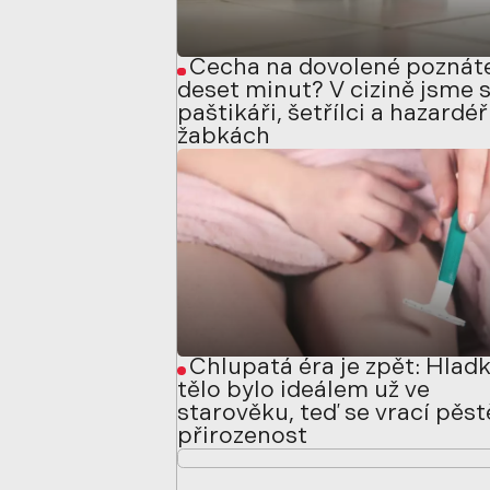
Čecha na dovolené poznáte
deset minut? V cizině jsme s
paštikáři, šetřílci a hazardéř
žabkách
Chlupatá éra je zpět: Hlad
tělo bylo ideálem už ve
starověku, teď se vrací pěs
přirozenost