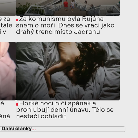
 za
Za komunismu byla Rujána
tále
snem o moři. Dnes se vrací jako
i v
drahý trend místo Jadranu
ké
Horké noci ničí spánek a
prohlubují denní únavu. Tělo se
těná
nestačí ochladit
Další články
...