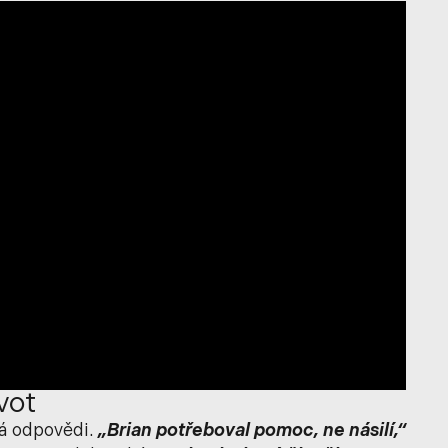
vot
dá odpovědi.
„Brian potřeboval pomoc, ne násilí,“