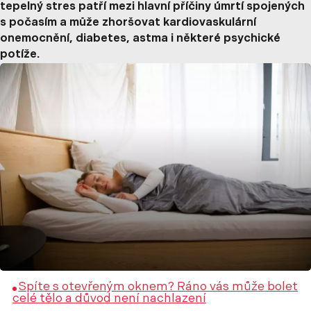
tepelný stres patří mezi hlavní příčiny úmrtí spojených
s počasím a může zhoršovat kardiovaskulární
onemocnění, diabetes, astma i některé psychické
potíže.
Spíte s otevřeným oknem? Ráno vás může bolet
celé tělo a důvod není nachlazení