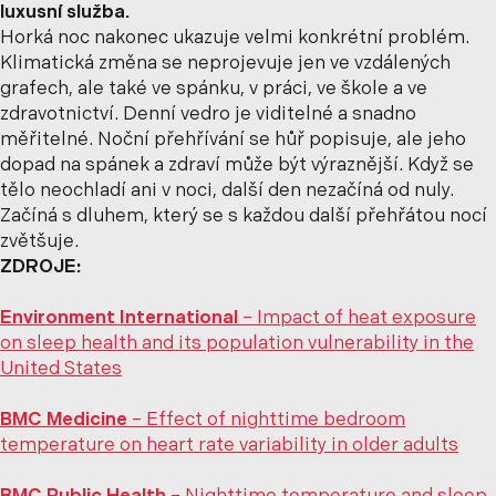
luxusní služba.
Horká noc nakonec ukazuje velmi konkrétní problém.
Klimatická změna se neprojevuje jen ve vzdálených
grafech, ale také ve spánku, v práci, ve škole a ve
zdravotnictví. Denní vedro je viditelné a snadno
měřitelné. Noční přehřívání se hůř popisuje, ale jeho
dopad na spánek a zdraví může být výraznější. Když se
tělo neochladí ani v noci, další den nezačíná od nuly.
Začíná s dluhem, který se s každou další přehřátou nocí
zvětšuje.
ZDROJE:
Environment International
– Impact of heat exposure
on sleep health and its population vulnerability in the
United States
BMC Medicine
– Effect of nighttime bedroom
temperature on heart rate variability in older adults