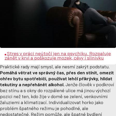
Stres v práci neútočí jen na psychiku. Rozpaluje
zánět v krvi a poškozuje mozek, cévy i slinivku
Praktické rady mají smysl, ale nesmí zakrýt podstatu.
Pomáhá větrat ve správný čas, přes den stínit, omezit
ohřev bytu spotřebiči, používat lehčí přikrývky, hlídat
tekutiny a nepřehánět alkohol.
Jenže člověk v podkroví
bez stínu a s okny do rozpálené ulice má jinou výchozí
pozici než ten, kdo žije v domě se zelení, venkovními
žaluziemi a klimatizací. Individualizovat horko jako
problém špatného režimu je pohodlné, ale
nedostatečné. Režim pomůže, ale špatné bydlení