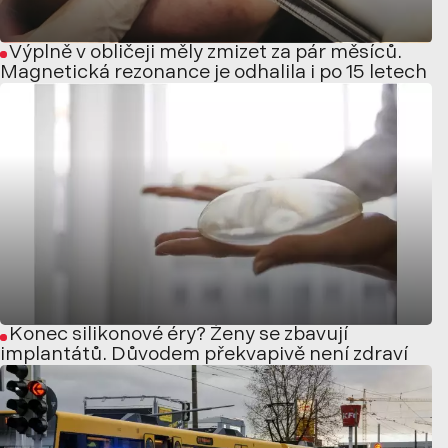
Výplně v obličeji měly zmizet za pár měsíců.
Magnetická rezonance je odhalila i po 15 letech
Konec silikonové éry? Ženy se zbavují
implantátů. Důvodem překvapivě není zdraví