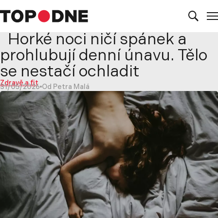
Horké noci ničí spánek a
prohlubují denní únavu. Tělo
se nestačí ochladit
Zdravě a fit
31/05/2026
Od Petra Malá