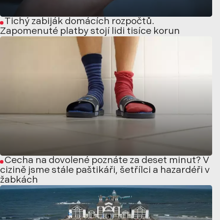
Tichý zabiják domácích rozpočtů.
Zapomenuté platby stojí lidi tisíce korun
Čecha na dovolené poznáte za deset minut? V
cizině jsme stále paštikáři, šetřílci a hazardéři v
žabkách