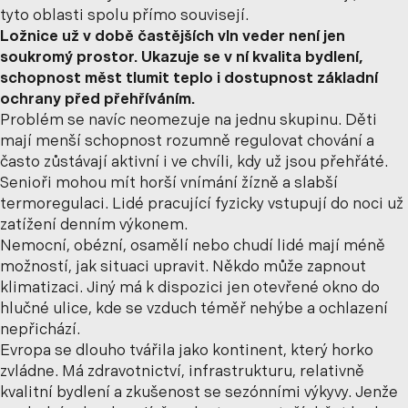
tyto oblasti spolu přímo souvisejí.
Ložnice už v době častějších vln veder není jen
soukromý prostor. Ukazuje se v ní kvalita bydlení,
schopnost měst tlumit teplo i dostupnost základní
ochrany před přehříváním.
Problém se navíc neomezuje na jednu skupinu. Děti
mají menší schopnost rozumně regulovat chování a
často zůstávají aktivní i ve chvíli, kdy už jsou přehřáté.
Senioři mohou mít horší vnímání žízně a slabší
termoregulaci. Lidé pracující fyzicky vstupují do noci už
zatížení denním výkonem.
Nemocní, obézní, osamělí nebo chudí lidé mají méně
možností, jak situaci upravit. Někdo může zapnout
klimatizaci. Jiný má k dispozici jen otevřené okno do
hlučné ulice, kde se vzduch téměř nehýbe a ochlazení
nepřichází.
Evropa se dlouho tvářila jako kontinent, který horko
zvládne. Má zdravotnictví, infrastrukturu, relativně
kvalitní bydlení a zkušenost se sezónními výkyvy. Jenže