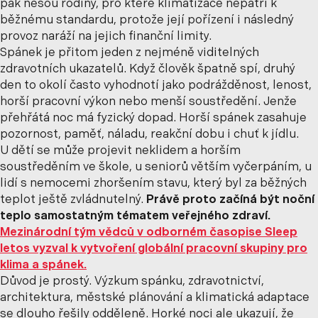
pak nesou rodiny, pro které klimatizace nepatří k
běžnému standardu, protože její pořízení i následný
provoz naráží na jejich finanční limity.
Spánek je přitom jeden z nejméně viditelných
zdravotních ukazatelů. Když člověk špatně spí, druhý
den to okolí často vyhodnotí jako podrážděnost, lenost,
horší pracovní výkon nebo menší soustředění. Jenže
přehřátá noc má fyzický dopad. Horší spánek zasahuje
pozornost, paměť, náladu, reakční dobu i chuť k jídlu.
U dětí se může projevit neklidem a horším
soustředěním ve škole, u seniorů větším vyčerpáním, u
lidí s nemocemi zhoršením stavu, který byl za běžných
teplot ještě zvládnutelný.
Právě proto začíná být noční
teplo samostatným tématem veřejného zdraví.
Mezinárodní tým vědců v odborném časopise Sleep
letos vyzval k vytvoření globální pracovní skupiny pro
klima a spánek.
Důvod je prostý. Výzkum spánku, zdravotnictví,
architektura, městské plánování a klimatická adaptace
se dlouho řešily odděleně. Horké noci ale ukazují, že