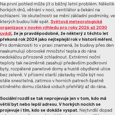
Na první pohled může jít o běžný letní problém. Několik
horkých dnů, větrání v noci, ventilátor a čekání na
ochlazení. Ve skutečnosti se mění základní podmínky, ve
kterých budou lidé spát.
Světová meteorologická
organizace v novém výhledu pro roky 2026 až 2030
uvádí
, že je pravděpodobné, že některý z těchto let
překoná rok 2024 jako nejteplejší rok v historii měření.
Pro domácnosti to v praxi znamená, že budovy přes den
naakumulují obrovské množství tepla a do rána
nedokážou přirozeně zchladnout. Extrémní noční
teploty tak neúměrně zasahují především podkrovní
byty, rozpálené panelové domy a hustě obydlené ulice
bez zeleně. V přízemí starší zástavby může být noc
stále snesitelná, zatímco v horních patrech špatně
stíněného domu zůstává vzduch přehřátý až do rána.
Sociální rozdíl se tak neprojevuje jen v tom, kdo má
větší byt nebo lepší adresu. V horkých nocích se
projevuje i tím, kdo se dokáže vyspat.
Nejtvrdší dopad