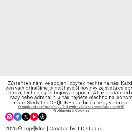
Zůstaňte s námi ve spojení, zbytek nechte na nás! Kaž
den vám přinášíme ty nejžhavější novinky ze světa celebr
zdraví, technologií a bojových sportů. Ať už hledáte drb
rady nebo adrenalin, u nás najdete všechno na jedno
místě. Sledujte TOP🔴DNE.cz a buďte vždy v obraze!
O nás
Kontakt
Podmínky užití webového rozhraní
Cookies
VOP
Prohlášení o Cookies
2025 © Top🔴dne | Created by:
LD studio