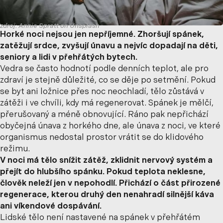
zdroj: Annie Spratt on Unsplash
Horké noci nejsou jen nepříjemné. Zhoršují spánek,
zatěžují srdce, zvyšují únavu a nejvíc dopadají na děti,
seniory a lidi v přehřátých bytech.
Vedra se často hodnotí podle denních teplot, ale pro
zdraví je stejně důležité, co se děje po setmění. Pokud
se byt ani ložnice přes noc neochladí, tělo zůstává v
zátěži i ve chvíli, kdy má regenerovat. Spánek je mělčí,
přerušovaný a méně obnovující. Ráno pak nepřichází
obyčejná únava z horkého dne, ale únava z noci, ve které
organismus nedostal prostor vrátit se do klidového
režimu.
V noci má tělo snížit zátěž, zklidnit nervový systém a
přejít do hlubšího spánku. Pokud teplota neklesne,
člověk neleží jen v nepohodlí. Přichází o část přirozené
regenerace, kterou druhý den nenahradí silnější káva
ani víkendové dospávání.
Lidské tělo není nastavené na spánek v přehřátém