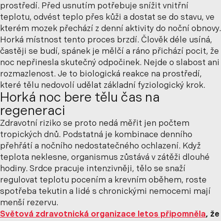
prostředí. Před usnutím potřebuje snížit vnitřní
teplotu, odvést teplo přes kůži a dostat se do stavu, ve
kterém mozek přechází z denní aktivity do noční obnovy.
Horká místnost tento proces brzdí. Člověk déle usíná,
častěji se budí, spánek je mělčí a ráno přichází pocit, že
noc nepřinesla skutečný odpočinek. Nejde o slabost ani
rozmazlenost. Je to biologická reakce na prostředí,
které tělu nedovolí udělat základní fyziologický krok.
Horká noc bere tělu čas na
regeneraci
Zdravotní riziko se proto nedá měřit jen počtem
tropických dnů. Podstatná je kombinace denního
přehřátí a nočního nedostatečného ochlazení. Když
teplota neklesne, organismus zůstává v zátěži dlouhé
hodiny. Srdce pracuje intenzivněji, tělo se snaží
regulovat teplotu pocením a krevním oběhem, roste
spotřeba tekutin a lidé s chronickými nemocemi mají
menší rezervu.
Světová zdravotnická organizace letos připomněla
, že