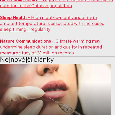
BMC Public Health
– Nighttime temperature and sleep
duration in the Chinese population
Sleep Health
– High night-to-night variability in
ambient temperature is associated with increased
sleep timing irregularity
Nature Communications
– Climate warming may
undermine sleep duration and quality in repeated-
measure study of 23 million records
Nejnovější články