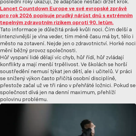
poslední roky ukazují, že adaptace nestačí držet krok.
Lancet Countdown Europe ve své evropské zprávě
pro rok 2026 popisuje prudký nárůst dnů s extrémním
tepelným zdravotním rizikem oproti 90. letům.
Tato informace je důležitá právě kvůli noci. Čím delší a
intenzivnější je vlna veder, tím méně času má byt, tělo i
město na zotavení. Nejde jen o zdravotnictví. Horké noci
mění běžný provoz společnosti.
Hůř vyspaní lidé dělají víc chyb, hůř řídí, hůř zvládají
konflikty a mají menší trpělivost. Ve školách se horší
soustředění nemusí týkat jen dětí, ale i učitelů. V práci
se snížený výkon často přičítá osobní disciplíně,
přestože začal už ve tři ráno v přehřáté ložnici. Pokud se
společnost dívá jen na denní maximum, přehlíží
polovinu problému.