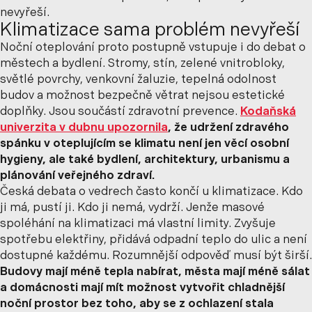
nevyřeší.
Klimatizace sama problém nevyřeší
Noční oteplování proto postupně vstupuje i do debat o
městech a bydlení. Stromy, stín, zelené vnitrobloky,
světlé povrchy, venkovní žaluzie, tepelná odolnost
budov a možnost bezpečně větrat nejsou estetické
doplňky. Jsou součástí zdravotní prevence.
Kodaňská
univerzita v dubnu upozornila
, že udržení zdravého
spánku v oteplujícím se klimatu není jen věcí osobní
hygieny, ale také bydlení, architektury, urbanismu a
plánování veřejného zdraví.
Česká debata o vedrech často končí u klimatizace. Kdo
ji má, pustí ji. Kdo ji nemá, vydrží. Jenže masové
spoléhání na klimatizaci má vlastní limity. Zvyšuje
spotřebu elektřiny, přidává odpadní teplo do ulic a není
dostupné každému. Rozumnější odpověď musí být širší.
Budovy mají méně tepla nabírat, města mají méně sálat
a domácnosti mají mít možnost vytvořit chladnější
noční prostor bez toho, aby se z ochlazení stala