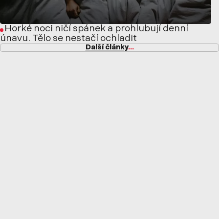
Horké noci ničí spánek a prohlubují denní
únavu. Tělo se nestačí ochladit
Další články
...