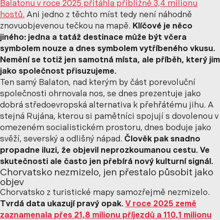
Balatonu v roce 2025 přitáhla
přibližně 3,4 milionu
hostů
.
Ani jedno z těchto míst tedy není náhodně
znovuobjevenou tečkou na mapě.
Klíčové je něco
jiného: jedna a tatáž destinace může být včera
symbolem nouze a dnes symbolem vytříbeného vkusu.
Nemění se totiž jen samotná místa, ale příběh, který jim
jako společnost přisuzujeme.
Ten samý Balaton, nad kterým by část porevoluční
společnosti ohrnovala nos, se dnes prezentuje jako
dobrá středoevropská alternativa k přehřátému jihu. A
stejná Rujána, kterou si pamětníci spojují s dovolenou v
omezeném socialistickém prostoru, dnes boduje jako
svěží, severský a odlišný nápad.
Člověk pak snadno
propadne iluzi, že objevil neprozkoumanou cestu. Ve
skutečnosti ale často jen přebírá nový kulturní signál.
Chorvatsko nezmizelo, jen přestalo působit jako
objev
Chorvatsko z turistické mapy samozřejmě nezmizelo.
Tvrdá data ukazují pravý opak.
V roce 2025 země
zaznamenala
přes 21,8 milionu příjezdů a 110,1 milionu