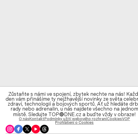
Zůstaňte s námi ve spojení, zbytek nechte na nás! Kaž
den vám přinášíme ty nejžhavější novinky ze světa celebr
zdraví, technologií a bojových sportů. Ať už hledáte drb
rady nebo adrenalin, u nás najdete všechno na jedno
místě. Sledujte TOP🔴DNE.cz a buďte vždy v obraze!
O nás
Kontakt
Podmínky užití webového rozhraní
Cookies
VOP
Prohlášení o Cookies