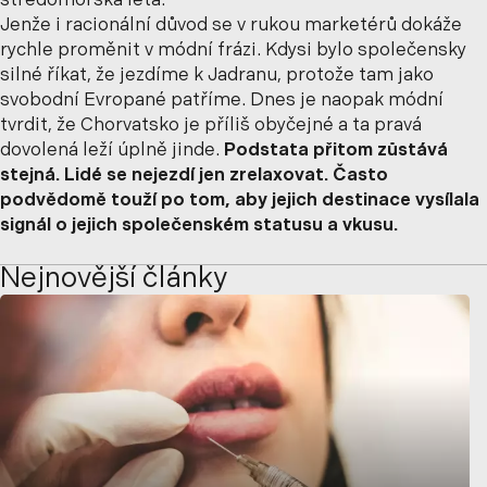
středomořská léta.
Jenže i racionální důvod se v rukou marketérů dokáže
rychle proměnit v módní frázi. Kdysi bylo společensky
silné říkat, že jezdíme k Jadranu, protože tam jako
svobodní Evropané patříme. Dnes je naopak módní
tvrdit, že Chorvatsko je příliš obyčejné a ta pravá
dovolená leží úplně jinde.
Podstata přitom zůstává
stejná. Lidé se nejezdí jen zrelaxovat. Často
podvědomě touží po tom, aby jejich destinace vysílala
signál o jejich společenském statusu a vkusu.
Nejnovější články