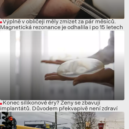
Výplně v obličeji měly zmizet za pár měsíců.
Magnetická rezonance je odhalila i po 15 letech
Konec silikonové éry? Ženy se zbavují
implantátů. Důvodem překvapivě není zdraví