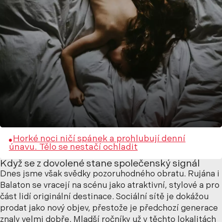
Horké noci ničí spánek a prohlubují denní
únavu. Tělo se nestačí ochladit
Když se z dovolené stane společenský signál
Dnes jsme však svědky pozoruhodného obratu. Rujána i
Balaton se vracejí na scénu jako atraktivní, stylové a pro
část lidí originální destinace. Sociální sítě je dokážou
prodat jako nový objev, přestože je předchozí generace
znaly velmi dobře. Mladší ročníky už v těchto lokalitách