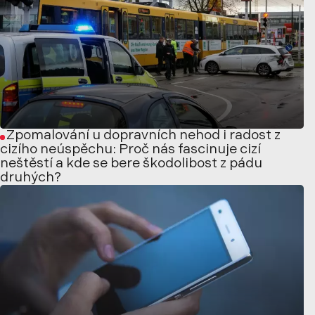
Zpomalování u dopravních nehod i radost z
cizího neúspěchu: Proč nás fascinuje cizí
neštěstí a kde se bere škodolibost z pádu
druhých?