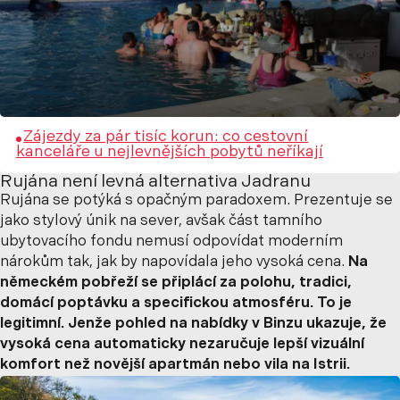
Zájezdy za pár tisíc korun: co cestovní
kanceláře u nejlevnějších pobytů neříkají
Rujána není levná alternativa Jadranu
Rujána se potýká s opačným paradoxem. Prezentuje se
jako stylový únik na sever, avšak část tamního
ubytovacího fondu nemusí odpovídat moderním
nárokům tak, jak by napovídala jeho vysoká cena.
Na
německém pobřeží se připlácí za polohu, tradici,
domácí poptávku a specifickou atmosféru. To je
legitimní. Jenže pohled na
nabídky v Binzu ukazuje, že
vysoká cena automaticky nezaručuje lepší vizuální
komfort než novější apartmán nebo vila na Istrii.