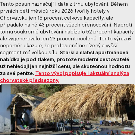
Tento posun naznačují i data z trhu ubytování. Během
prvních pěti měsíců roku 2026 tvořily hotely v
Chorvatsku jen 15 procent celkové kapacity, ale
připadalo na ně 43 procent všech přenocování. Naproti
tomu soukromé ubytování nabízelo 52 procent kapacity,
ale vygenerovalo jen 23 procent noclehů. Tento výrazný
nepoměr ukazuje, že profesionálně řízený a vyšší
segment má velkou sílu.
Starší a slabší apartmánová
nabídka je pod tlakem, protože moderní cestovatelé
už nehledají jen nejnižší cenu, ale skutečnou hodnotu
za své peníze.
Tento vývoj popisuje i aktuální
analýza
chorvatské předsezony.