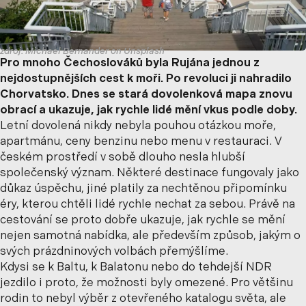
zdroj: Michael Bernander on Unsplash
Pro mnoho Čechoslováků byla Rujána jednou z
nejdostupnějších cest k moři. Po revoluci ji nahradilo
Chorvatsko. Dnes se stará dovolenková mapa znovu
obrací a ukazuje, jak rychle lidé mění vkus podle doby.
Letní dovolená nikdy nebyla pouhou otázkou moře,
apartmánu, ceny benzinu nebo menu v restauraci. V
českém prostředí v sobě dlouho nesla hlubší
společenský význam. Některé destinace fungovaly jako
důkaz úspěchu, jiné platily za nechtěnou připomínku
éry, kterou chtěli lidé rychle nechat za sebou. Právě na
cestování se proto dobře ukazuje, jak rychle se mění
nejen samotná nabídka, ale především způsob, jakým o
svých prázdninových volbách přemýšlíme.
Kdysi se k Baltu, k Balatonu nebo do tehdejší NDR
jezdilo i proto, že možnosti byly omezené. Pro většinu
rodin to nebyl výběr z otevřeného katalogu světa, ale