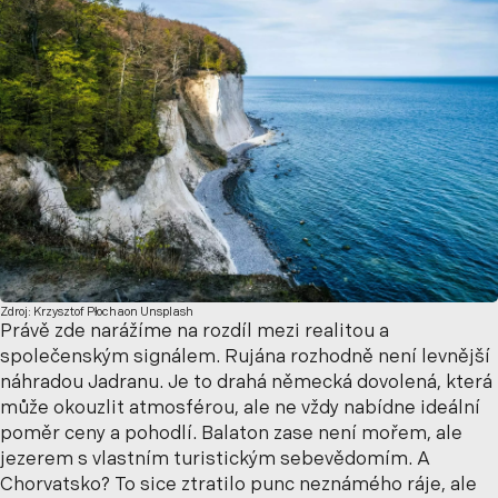
Zdroj: Krzysztof Płochaon Unsplash
Právě zde narážíme na rozdíl mezi realitou a
společenským signálem. Rujána rozhodně není levnější
náhradou Jadranu. Je to drahá německá dovolená, která
může okouzlit atmosférou, ale ne vždy nabídne ideální
poměr ceny a pohodlí. Balaton zase není mořem, ale
jezerem s vlastním turistickým sebevědomím. A
Chorvatsko? To sice ztratilo punc neznámého ráje, ale