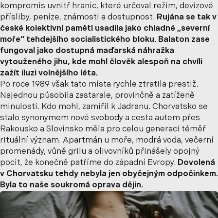
kompromis uvnitř hranic, které určoval režim, devizové
přísliby, peníze, známosti a dostupnost.
Rujána se tak v
české kolektivní paměti usadila jako chladné „severní
moře“ tehdejšího socialistického bloku. Balaton zase
fungoval jako dostupná maďarská náhražka
vytouženého jihu, kde mohl člověk alespoň na chvíli
zažít iluzi volnějšího léta.
Po roce 1989 však tato místa rychle ztratila prestiž.
Najednou působila zastarale, provinčně a zatíženě
minulostí. Kdo mohl, zamířil k Jadranu. Chorvatsko se
stalo synonymem nové svobody a cesta autem přes
Rakousko a Slovinsko měla pro celou generaci téměř
rituální význam. Apartmán u moře, modrá voda, večerní
promenády, vůně grilu a olivovníků přinášely opojný
pocit, že konečně patříme do západní Evropy.
Dovolená
v Chorvatsku tehdy nebyla jen obyčejným odpočinkem.
Byla to naše soukromá oprava dějin.