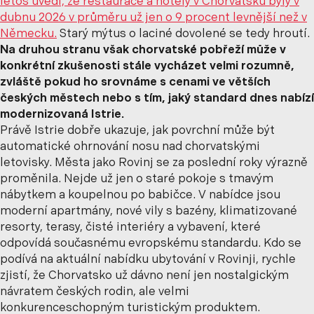
letos uvedl, že restaurace a hotely v Chorvatsku byly v
dubnu 2026 v průměru už jen
o 9 procent levnější než v
Německu
.
Starý mýtus o laciné dovolené se tedy hroutí.
Na druhou stranu však chorvatské pobřeží může v
konkrétní zkušenosti stále vycházet velmi rozumně,
zvláště pokud ho srovnáme s cenami ve větších
českých městech nebo s tím, jaký standard dnes nabízí
modernizovaná Istrie.
Právě Istrie dobře ukazuje, jak povrchní může být
automatické ohrnování nosu nad chorvatskými
letovisky. Města jako Rovinj se za poslední roky výrazně
proměnila. Nejde už jen o staré pokoje s tmavým
nábytkem a koupelnou po babičce. V nabídce jsou
moderní apartmány, nové vily s bazény, klimatizované
resorty, terasy, čisté interiéry a vybavení, které
odpovídá současnému evropskému standardu. Kdo se
podívá na
aktuální nabídku ubytování v Rovinji
, rychle
zjistí, že Chorvatsko už dávno není jen nostalgickým
návratem českých rodin, ale velmi
konkurenceschopným turistickým produktem.