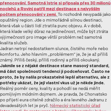
přenocování
. Samotná Istrie si připsala přes 30 milionů
noclehů a Rovinj patřil mezi destinace s nejvyšším
počtem přenocování v zemi.
To rozhodně nevypadá jako
opuštěný region. Jde o mimořádně silnou destinaci,
která však u části lidí ztratila punc objevu. A v době,
která klade velký důraz na jedinečnost, může být ztráta
výjimečnosti pro image větší problém než samotná
kvalita služeb.
Jadran netrpí nedostatkem slunce, čistého moře nebo
komfortu. Jeho hlavním „problémem“ je, že je až příliš
známý. Příliš český, příliš rodinný a příliš okoukaný.
Jakmile se z nějaké destinace stane masový standard,
má část společnosti tendenci ji podceňovat. Často ne
proto, že by našla prokazatelně lepší alternativu, ale z
potřeby ukázat, že její vlastní vkus už je někde jinde.
Reálný poměr ceny, kvality a pohodlí se nedá měřit
pomíjivým módním dojmem. Je pravda, že Chorvatsko
po přijetí eura citelně zdražilo a éra levného Jadranu z
devadesátých let je pryč.
Německý statistický úřad