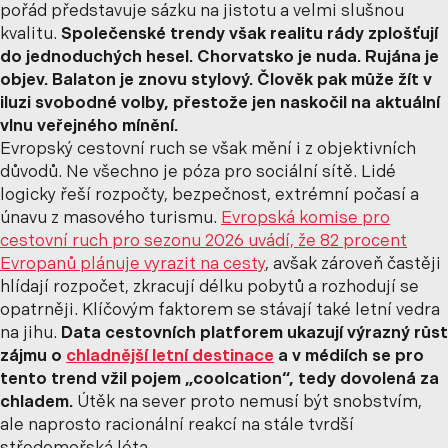
pořád představuje sázku na jistotu a velmi slušnou
kvalitu.
Společenské trendy však realitu rády zplošťují
do jednoduchých hesel. Chorvatsko je nuda. Rujána je
objev. Balaton je znovu stylový. Člověk pak může žít v
iluzi svobodné volby, přestože jen naskočil na aktuální
vlnu veřejného mínění.
Evropský cestovní ruch se však mění i z objektivních
důvodů. Ne všechno je póza pro sociální sítě. Lidé
logicky řeší rozpočty, bezpečnost, extrémní počasí a
únavu z masového turismu.
Evropská komise pro
cestovní ruch pro sezonu 2026 uvádí, že
82 procent
Evropanů plánuje vyrazit na cesty
, avšak zároveň častěji
hlídají rozpočet, zkracují délku pobytů a rozhodují se
opatrněji. Klíčovým faktorem se stávají také letní vedra
na jihu.
Data cestovních platforem ukazují výrazný růst
zájmu o
chladnější letní destinace
a v médiích se pro
tento trend vžil pojem „coolcation“, tedy dovolená za
chladem.
Útěk na sever proto nemusí být snobstvím,
ale naprosto racionální reakcí na stále tvrdší