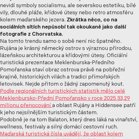
nevidí symboly socialismu, ale severskou estetiku, bílé
vily, dlouhé pláže, křídové útesy nebo retro atmosféru
kolem maďarského jezera.
Zkrátka něco, co na
sociálních sítích nepůsobí tak okoukaně jako další
fotografie z Chorvatska.
Na tomto trendu samo o sobě není nic špatného.
Rujána je krásný německý ostrov s výraznou přírodou,
lázeňskou architekturou a křídovými útesy. Oficiální
turistická prezentace Meklenburska-Předního
Pomořanska staví obraz ostrova právě na
pobřežní
krajině, historických vilách a tradici přímořských
letovisek
. Nejde přitom o žádný zapomenutý kout.
Podle regionálních turistických statistik mělo celé
Meklenbursko-Přední Pomořansko v roce 2025
33,29
milionu přenocování
a oblast Rujány a Hiddensee patří
k jeho nejsilnějším turistickým částem.
Podobně je na tom Balaton, který dnes láká na vinařství,
wellness, festivaly a silný domácí cestovní ruch.
Maďarská turistická čísla uvádějí, že oblast kolem