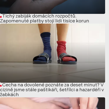
Tichý zabiják domácích rozpočtů.
Zapomenuté platby stojí lidi tisíce korun
Čecha na dovolené poznáte za deset minut? V
cizině jsme stále paštikáři, šetřílci a hazardéři v
žabkách