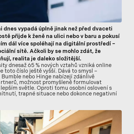
 dnes vypadá úplně jinak než před dvaceti
ostě přijde k ženě na ulici nebo v baru a pokusí
m dál více spoléhají na digitální prostředí –
iální sítě. Ačkoli by se mohlo zdát, že
í, realita je daleko složitější.
ity dnes
až 65 % nových vztahů vzniká online
e toto číslo ještě vyšší. Dává to smysl –
, Bumble nebo Hinge nabízejí zdánlivě
artnerů, možnost promyšleně formulovat
jlepším světle. Oproti tomu osobní oslovení s
ítnutí, trapné situace nebo dokonce negativní