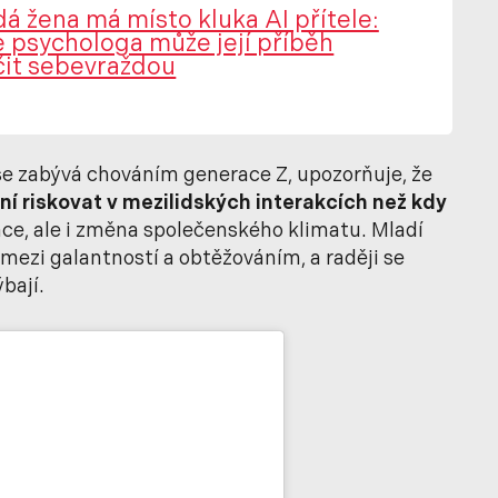
á žena má místo kluka AI přítele:
 psychologa může její příběh
čit sebevraždou
e zabývá chováním generace Z, upozorňuje, že
ní riskovat v mezilidských interakcích než kdy
ace, ale i změna společenského klimatu. Mladí
e mezi galantností a obtěžováním, a raději se
bají.