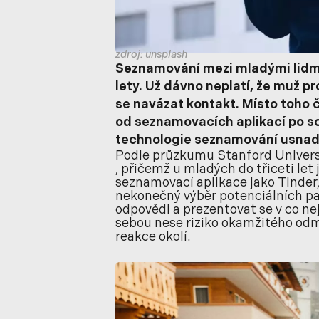
zdroj: unsplash
Seznamování mezi mladými lidmi
lety. Už dávno neplatí, že muž pr
se navázat kontakt. Místo toho čí
od seznamovacích aplikací po soc
technologie seznamování usnadňuj
Podle průzkumu Stanford Univers
, přičemž u mladých do třiceti let j
seznamovací aplikace jako Tinder
nekonečný výběr potenciálních p
odpovědi a prezentovat se v co ne
sebou nese riziko okamžitého odm
reakce okolí.