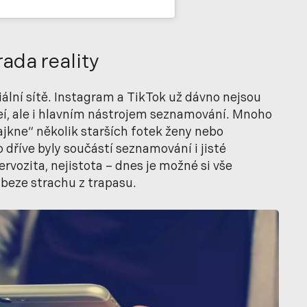
rada reality
ciální sítě. Instagram a TikTok už dávno nejsou
deí, ale i hlavním nástrojem seznamování. Mnoho
ajkne“ několik starších fotek ženy nebo
o dříve byly součástí seznamování i jisté
vozita, nejistota – dnes je možné si vše
beze strachu z trapasu.