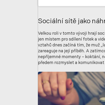
Sociální sítě jako náh
Velkou roli v tomto vývoji hrají so
jen místem pro sdílení fotek a vi
vztahů dnes začíná tím, že muž „l
zareaguje na její příběh. A zatímc
nepříjemné momenty – koktání, ner
předem rozmyslet a komunikovat 