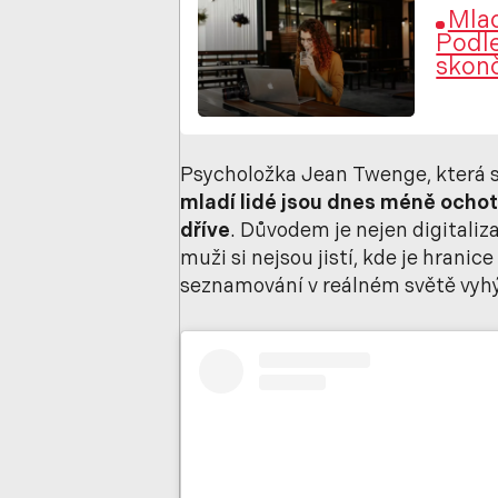
Mlad
Podle
skon
Psycholožka Jean Twenge, která s
mladí lidé jsou dnes méně ochot
dříve
. Důvodem je nejen digitaliz
muži si nejsou jistí, kde je hranic
seznamování v reálném světě vyhý