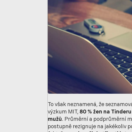
To však neznamená, že seznamován
výzkum MIT,
80 % žen na Tinderu
mužů
. Průměrní a podprůměrní m
postupně rezignuje na jakékoliv p