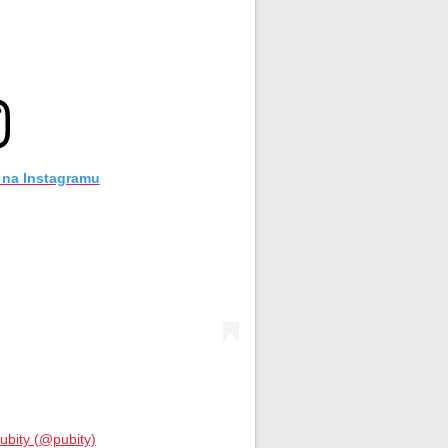
 na Instagramu
ubity (@pubity)