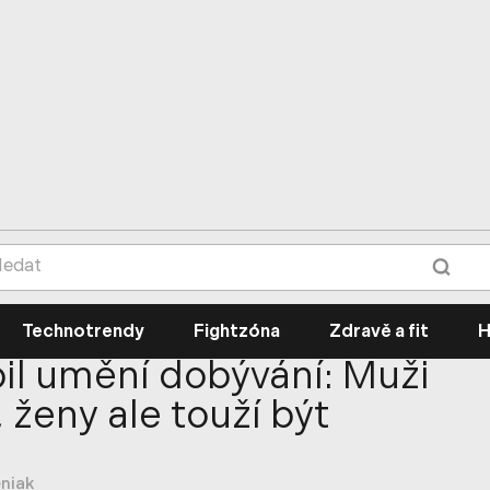
Technotrendy
Fightzóna
Zdravě a fit
H
bil umění dobývání: Muži
 ženy ale touží být
eniak