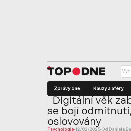
Zprávy dne
Kauzy a aféry
Digitální věk za
se bojí odmítnutí,
oslovovány
Psychologie
12/02/2025
Od Daniela B