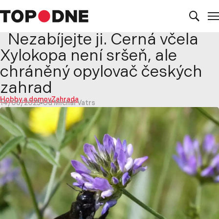
Nezabíjejte ji. Černá včela
Xylokopa není sršeň, ale
chráněný opylovač českých
zahrad
Hobby a domov
Zahrada
14/06/2025
Od Michal Vatrs