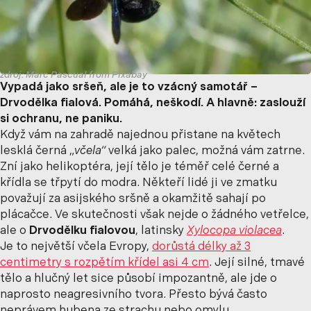
zdroj: Marc Pascual from Pixabay
Vypadá jako sršeň, ale je to vzácný samotář –
Drvodělka fialová. Pomáhá, neškodí. A hlavně: zaslouží
si ochranu, ne paniku.
Když vám na zahradě najednou přistane na květech
lesklá černá „
včela“
velká jako palec, možná vám zatrne.
Zní jako helikoptéra, její tělo je téměř celé černé a
křídla se třpytí do modra. Někteří lidé ji ve zmatku
považují za asijského sršně a okamžitě sahají po
plácačce. Ve skutečnosti však nejde o žádného vetřelce,
ale o
Drvodělku fialovou
, latinsky
Xylocopa violacea
.
Je to největší včela Evropy,
dorůstá délky až 3
centimetry
s rozpětím křídel asi 4 cm
. Její silné, tmavé
tělo a hlučný let sice působí impozantně, ale jde o
naprosto neagresivního tvora. Přesto bývá často