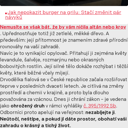
Jak nepokazit burger na grilu: Stačí změnit pár
návyků
Nemusíte se však bát, že by vám ničila altán nebo krov
. Upřednostňuje totiž již zetlelé, měkké dřevo. A
především: její přítomnost je znamením zdravé přírodní
rovnováhy na vaší zahradě.
Navíc je to vynikající opylovač. Přitahují ji zejména květy
levandule, šalvěje, rozmarýnu nebo okrasných
bobovitých rostlin. Její silné tělo dokáže rozhýbat i těžší
květy, které běžné včely míjejí.
Drvodělka fialová se v České republice začala rozšiřovat
teprve v posledních dvaceti letech. Je citlivá na změny
prostředí a chemii v krajině, a proto byla dlouho
považována za vzácnou. Dnes ji chrání zákon – je vedena
jako
ohrožený druh
v rámci vyhlášky
č. 395/1992 Sb
.
Odborníci proto apelují na veřejnost:
nezabíjejte ji
.
Neútočí, neštípe, a pokud jí dáte prostor, obohatí vaši
zahradu o krásný a tichý život.