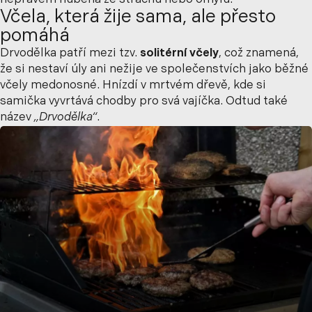
neprávem hubena ze strachu nebo omylu.
Včela, která žije sama, ale přesto
pomáhá
Drvodělka
patří mezi tzv.
solitérní včely
, což znamená,
že si nestaví úly ani nežije ve společenstvích jako běžné
včely medonosné. Hnízdí v mrtvém dřevě, kde si
samička vyvrtává chodby pro svá vajíčka. Odtud také
název
„
Drvodělka
“
.