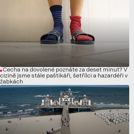
Čecha na dovolené poznáte za deset minut? V
cizině jsme stále paštikáři, šetřílci a hazardéři v
žabkách