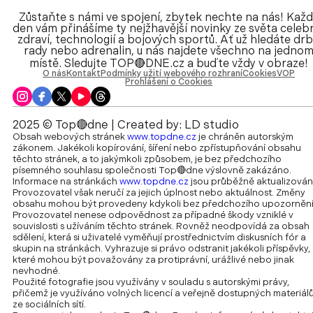
Zůstaňte s námi ve spojení, zbytek nechte na nás! Kaž
den vám přinášíme ty nejžhavější novinky ze světa celebr
zdraví, technologií a bojových sportů. Ať už hledáte drb
rady nebo adrenalin, u nás najdete všechno na jedno
místě. Sledujte TOP🔴DNE.cz a buďte vždy v obraze!
O nás
Kontakt
Podmínky užití webového rozhraní
Cookies
VOP
Prohlášení o Cookies
2025 © Top🔴dne | Created by:
LD studio
Obsah webových stránek
www.topdne.cz
je chráněn autorským
zákonem. Jakékoli kopírování, šíření nebo zpřístupňování obsahu
těchto stránek, a to jakýmkoli způsobem, je bez předchozího
písemného souhlasu společnosti Top🔴dne výslovně zakázáno.
Informace na stránkách
www.topdne.cz
jsou průběžně aktualizován
Provozovatel však neručí za jejich úplnost nebo aktuálnost. Změny
obsahu mohou být provedeny kdykoli bez předchozího upozornění
Provozovatel nenese odpovědnost za případné škody vzniklé v
souvislosti s užíváním těchto stránek. Rovněž neodpovídá za obsah
sdělení, která si uživatelé vyměňují prostřednictvím diskusních fór a
skupin na stránkách. Vyhrazuje si právo odstranit jakékoli příspěvky,
které mohou být považovány za protiprávní, urážlivé nebo jinak
nevhodné.
Použité fotografie jsou využívány v souladu s autorskými právy,
přičemž je využíváno volných licencí a veřejně dostupných materiál
ze sociálních sítí.