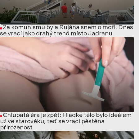
Za komunismu byla Rujána snem o moři. Dnes
se vrací jako drahý trend místo Jadranu
Chlupatá éra je zpět: Hladké tělo bylo ideálem
už ve starověku, teď se vrací pěstěná
přirozenost