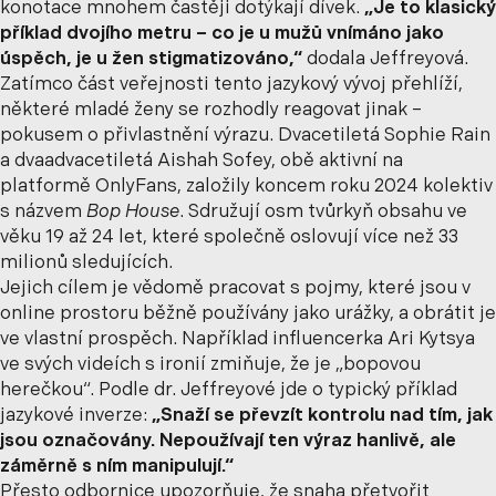
konotace mnohem častěji dotýkají dívek.
„Je to klasický
příklad dvojího metru – co je u mužů vnímáno jako
úspěch, je u žen stigmatizováno,“
dodala Jeffreyová.
Zatímco část veřejnosti tento jazykový vývoj přehlíží,
některé mladé ženy se rozhodly reagovat jinak –
pokusem o přivlastnění výrazu. Dvacetiletá Sophie Rain
a dvaadvacetiletá Aishah Sofey, obě aktivní na
platformě OnlyFans, založily koncem roku 2024 kolektiv
s názvem
Bop House
. Sdružují osm tvůrkyň obsahu ve
věku 19 až 24 let, které společně oslovují více než 33
milionů sledujících.
Jejich cílem je vědomě pracovat s pojmy, které jsou v
online prostoru běžně používány jako urážky, a obrátit je
ve vlastní prospěch. Například influencerka Ari Kytsya
ve svých videích s ironií zmiňuje, že je „bopovou
herečkou“. Podle dr. Jeffreyové jde o typický příklad
jazykové inverze:
„Snaží se převzít kontrolu nad tím, jak
jsou označovány. Nepoužívají ten výraz hanlivě, ale
záměrně s ním manipulují.“
Přesto odbornice upozorňuje, že snaha přetvořit