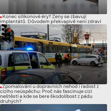
Konec silikonové éry? Ženy se zbavují
implantátů. Důvodem překvapivě není zdraví
Zpomalování u dopravních nehod i radost z
cizího neúspěchu: Proč nás fascinuje cizí
neštěstí a kde se bere škodolibost z pádu
druhých?