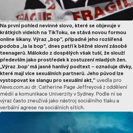
zdroj: Morgan Basham on Unsplash
Na první pohled nevinné slovo, které se objevuje v
krátkých videích na TikToku, se stává novou formou
online šikany. Výraz „bop“, případně jeho rozšířená
podoba „la la bop“, dnes patří k běžné slovní zásobě
teenagerů. Málokdo z dospělých však tuší, že slouží
především jako prostředek k zostuzení mladých žen.
„Výraz ‚bop‘ má jasně hanlivý podtext – označuje dívky,
které mají více sexuálních partnerů. Jeho původ lze
vystopovat ke slangu pro sexuální akt,“
uvedla pro
News.com.au
dr. Catherine Page Jeffreyová z oddělení
médií a komunikace Univerzity v Sydney. Podle ní se
výraz často zneužívá jako nástroj sociálního tlaku a
verbální agrese na sociálních sítích.