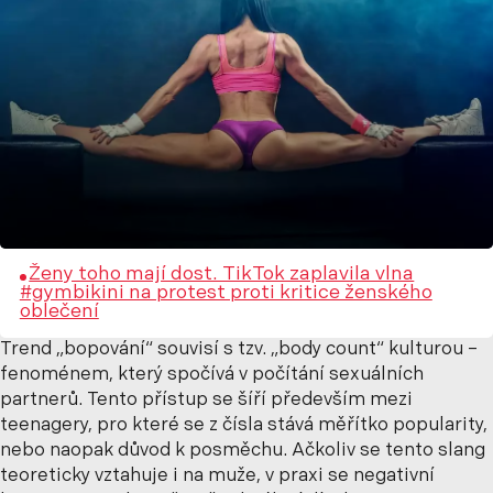
Ženy toho mají dost. TikTok zaplavila vlna
#gymbikini na protest proti kritice ženského
oblečení
Trend „bopování“ souvisí s tzv. „body count“ kulturou –
fenoménem, který spočívá v počítání sexuálních
partnerů. Tento přístup se šíří především mezi
teenagery, pro které se z čísla stává měřítko popularity,
nebo naopak důvod k posměchu. Ačkoliv se tento slang
teoreticky vztahuje i na muže, v praxi se negativní