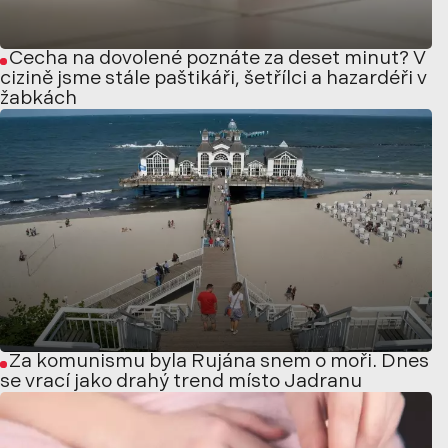
Čecha na dovolené poznáte za deset minut? V
cizině jsme stále paštikáři, šetřílci a hazardéři v
žabkách
Za komunismu byla Rujána snem o moři. Dnes
se vrací jako drahý trend místo Jadranu