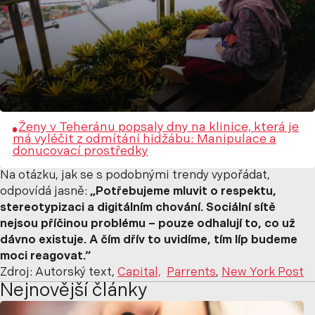
Ženy v Teheránu popsaly dny na klinice, která je
má vyléčit z odmítání hidžábu: Manipulace a
donucovací prostředky
Na otázku, jak se s podobnými trendy vypořádat,
odpovídá jasně:
„Potřebujeme mluvit o respektu,
stereotypizaci a digitálním chování. Sociální sítě
nejsou příčinou problému – pouze odhalují to, co už
dávno existuje. A čím dřív to uvidíme, tím líp budeme
moci reagovat.“
Zdroj: Autorský text,
Capital,
Parrents
,
New York Post
Nejnovější články