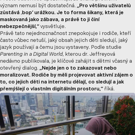
význam nemusí být dostatečná.
„Pro většinu uživatelů
zůstává ‚bop‘ urážkou. Je to forma šikany, která je
maskovaná jako zábava, a právě to ji činí
nebezpečnější,“
vysvětluje.
Právě tato nejednoznačnost znepokojuje i rodiče, kteří
často vůbec netuší, jaký obsah jejich děti sledují, jaký
jazyk používají a čemu jsou vystaveny. Podle studie
Parenting in a Digital World
, kterou dr. Jeffreyová
nedávno publikovala, je klíčové zahájit s dětmi včasný a
otevřený dialog.
„Nejde jen o to zakazovat nebo
moralizovat. Rodiče by měli projevovat aktivní zájem o
to, co jejich děti na internetu dělají, co sledují a jak
přemýšlejí o vlastním digitálním prostoru,“
říká.