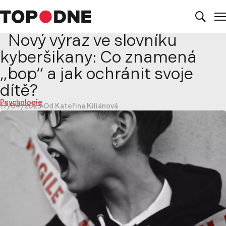
Nový výraz ve slovníku
kyberšikany: Co znamená
„bop“ a jak ochránit svoje
dítě?
Psychologie
17/04/2025
Od Kateřina Kiliánová