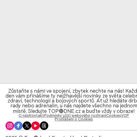
Zůstaňte s námi ve spojení, zbytek nechte na nás! Kaž
den vám přinášíme ty nejžhavější novinky ze světa celebr
zdraví, technologií a bojových sportů. Ať už hledáte drb
rady nebo adrenalin, u nás najdete všechno na jedno
místě. Sledujte TOP🔴DNE.cz a buďte vždy v obraze!
O nás
Kontakt
Podmínky užití webového rozhraní
Cookies
VOP
Prohlášení o Cookies