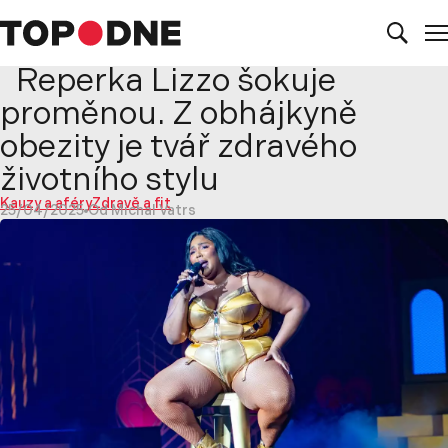
Reperka Lizzo šokuje
proměnou. Z obhájkyně
obezity je tvář zdravého
životního stylu
Kauzy a aféry
Zdravě a fit
25/04/2025
Od Michal Vatrs