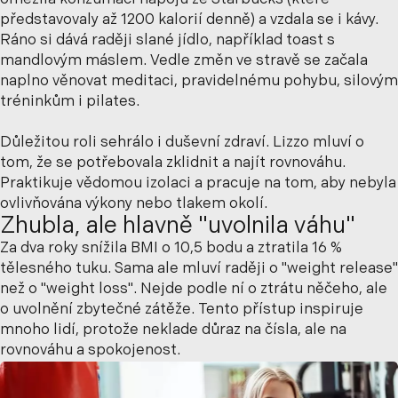
omezila konzumaci nápojů ze Starbucks (které
představovaly až 1200 kalorií denně) a vzdala se i kávy.
Ráno si dává raději slané jídlo, například toast s
mandlovým máslem. Vedle změn ve stravě se začala
naplno věnovat meditaci, pravidelnému pohybu, silovým
tréninkům i pilates.
Důležitou roli sehrálo i duševní zdraví. Lizzo mluví o
tom, že se potřebovala zklidnit a najít rovnováhu.
Praktikuje vědomou izolaci a pracuje na tom, aby nebyla
ovlivňována výkony nebo tlakem okolí.
Zhubla, ale hlavně "uvolnila váhu"
Za dva roky snížila BMI o 10,5 bodu a ztratila 16 %
tělesného tuku. Sama ale mluví raději o "weight release"
než o "weight loss". Nejde podle ní o ztrátu něčeho, ale
o uvolnění zbytečné zátěže. Tento přístup inspiruje
mnoho lidí, protože neklade důraz na čísla, ale na
rovnováhu a spokojenost.