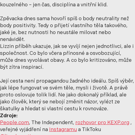
kouzelného – jen čas, disciplína a vnitřní klid.
Zpěvacka dnes sama hovoří spíš o body neutrality než
body positivity. Tedy o přijetí vlastního těla takového,
jaké je, bez nutnosti ho neustále milovat nebo
nenávidět.
Lizzin příběh ukazuje, jak se vyvíjí nejen jednotlivci, ale i
společnost. Co bylo včera přínosné a osvobozující,
může dnes vyvolávat obavy. A co bylo kritizováno, může
být zítra inspirací.
Její cesta není propagandou žadného ideálu. Spíš výběr,
jak lépe fungovat ve svém těle, mysli i životě. A právě
proto oslovuje tolik lidí. Ne jako dokonalý příklad, ale
jako člověk, který se nebojí změnit názor, vylézt ze
škatulky a hledat si vlastní cestu k rovnováze.
Zdroje:
People.com
, The Independent,
rozhovor pro KEXP.org
,
veřejné vyjádření na
Instagramu
a TikToku