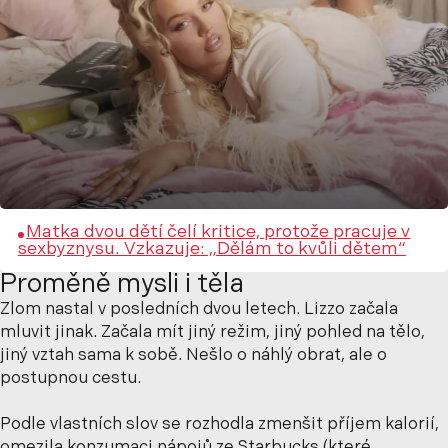
Matka dvou dětí čelí kritice, protože pracuje v
sexbyznysu. Vzkazuje: „Dělám to kvůli dětem“
Proměně mysli i těla
Zlom nastal v posledních dvou letech. Lizzo začala
mluvit jinak. Začala mít jiný režim, jiný pohled na tělo,
jiný vztah sama k sobě. Nešlo o náhlý obrat, ale o
postupnou cestu.
Podle vlastních slov se rozhodla zmenšit příjem kalorií,