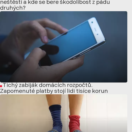
neštěstí a kde se bere škodolibost z pádu
druhých?
Tichý zabiják domácích rozpočtů.
Zapomenuté platby stojí lidi tisíce korun