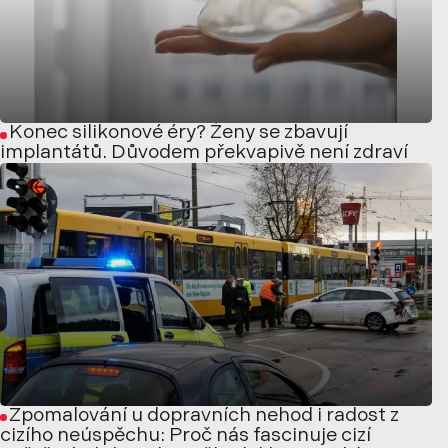
Konec silikonové éry? Ženy se zbavují
implantátů. Důvodem překvapivě není zdraví
Zpomalování u dopravních nehod i radost z
cizího neúspěchu: Proč nás fascinuje cizí