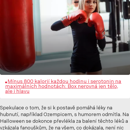
Mínus 800 kalorií každou hodinu i serotonin na
maximálních hodnotách: Box nerovná jen tělo,
ale i hlavu
Spekulace o tom, že si k postavě pomáhá léky na
hubnutí, například Ozempicem, s humorem odmítla. Na
Halloween se dokonce převlékla za balení těchto léků a
vzkázala fanouškům, že na všem, co dokázala, není nic