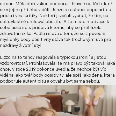
stranu. Měla obrovskou podporu – hlavně od těch, kteří
se v jejím příběhu viděli. Jenže s rostoucí popularitou
přišla i vlna kritiky. Někteří jí začali vyčítat, že tím, co
dělá, vlastně omlouvá obezitu. A že místo motivace k
sebelásce spíš přispívá k tomu, aby se přehlížela
zdravotní rizika. Padla i slova o tom, že se z původní
myšlenky body positivity stává tak trochu výmluva pro
nezdravý životní styl.
Lizzo na to tehdy reagovala s typickou ironií a jistou
vzdorovitostí. Prohlašovala, že má právo být taková, jaká
chce. V roce 2019 dokonce uvedla, že nechce být víc
viděna jako tvář body positivity, ale spíš jako žena, která
podporuje autenticitu a odvahu být sama sebou.