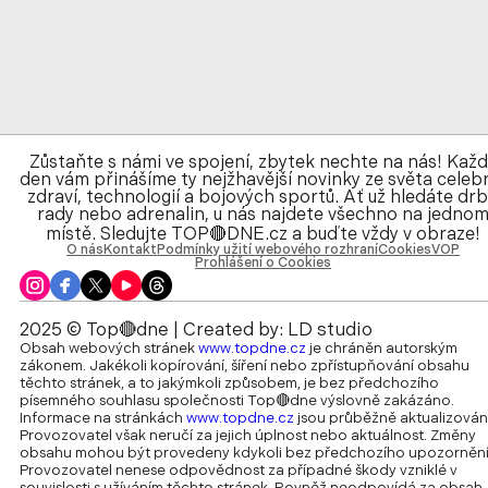
Zůstaňte s námi ve spojení, zbytek nechte na nás! Kaž
den vám přinášíme ty nejžhavější novinky ze světa celebr
zdraví, technologií a bojových sportů. Ať už hledáte drb
rady nebo adrenalin, u nás najdete všechno na jedno
místě. Sledujte TOP🔴DNE.cz a buďte vždy v obraze!
O nás
Kontakt
Podmínky užití webového rozhraní
Cookies
VOP
Prohlášení o Cookies
2025 © Top🔴dne | Created by:
LD studio
Obsah webových stránek
www.topdne.cz
je chráněn autorským
zákonem. Jakékoli kopírování, šíření nebo zpřístupňování obsahu
těchto stránek, a to jakýmkoli způsobem, je bez předchozího
písemného souhlasu společnosti Top🔴dne výslovně zakázáno.
Informace na stránkách
www.topdne.cz
jsou průběžně aktualizován
Provozovatel však neručí za jejich úplnost nebo aktuálnost. Změny
obsahu mohou být provedeny kdykoli bez předchozího upozornění
Provozovatel nenese odpovědnost za případné škody vzniklé v