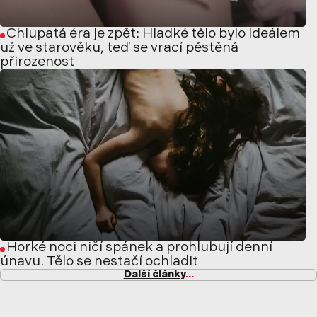
Chlupatá éra je zpět: Hladké tělo bylo ideálem
už ve starověku, teď se vrací pěstěná
přirozenost
Horké noci ničí spánek a prohlubují denní
únavu. Tělo se nestačí ochladit
Další články
...