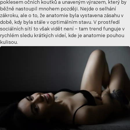
poklesem očních koutků a unaveným výrazem, který by
běžně nastoupil mnohem později. Nejde o selhání
zákroku, ale o to, že anatomie byla vystavena zásahu v
době, kdy byla stále v optimálním stavu. V prostředí
sociálních sítí to však vidět není – tam trend funguje v
rychlém sledu krátkých videí, kde je anatomie pouhou
kulisou.