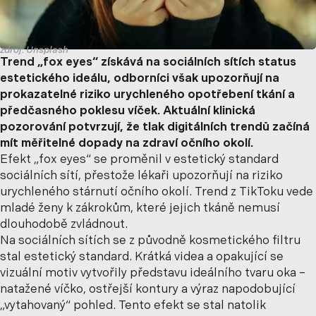
zdroj: Unsplash
Trend „fox eyes“ získává na sociálních sítích status
estetického ideálu, odborníci však upozorňují na
prokazatelné riziko urychleného opotřebení tkání a
předčasného poklesu víček. Aktuální klinická
pozorování potvrzují, že tlak digitálních trendů začíná
mít měřitelné dopady na zdraví očního okolí.
Efekt „fox eyes“ se proměnil v estetický standard
sociálních sítí, přestože lékaři upozorňují na riziko
urychleného stárnutí očního okolí. Trend z TikToku vede
mladé ženy k zákrokům, které jejich tkáně nemusí
dlouhodobě zvládnout.
Na sociálních sítích se z původně kosmetického filtru
stal estetický standard. Krátká videa a opakující se
vizuální motiv vytvořily představu ideálního tvaru oka –
natažené víčko, ostřejší kontury a výraz napodobující
„vytahovaný“ pohled. Tento efekt se stal natolik