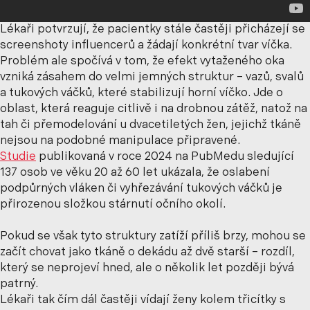
Lékaři potvrzují, že pacientky stále častěji přicházejí se
screenshoty influencerů a žádají konkrétní tvar víčka.
Problém ale spočívá v tom, že efekt vytaženého oka
vzniká zásahem do velmi jemných struktur – vazů, svalů
a tukových váčků, které stabilizují horní víčko. Jde o
oblast, která reaguje citlivě i na drobnou zátěž, natož na
tah či přemodelování u dvacetiletých žen, jejichž tkáně
nejsou na podobné manipulace připravené.
Studie
publikovaná v roce 2024 na PubMedu sledující
137 osob ve věku 20 až 60 let ukázala, že oslabení
podpůrných vláken či vyhřezávání tukových váčků je
přirozenou složkou stárnutí očního okolí.
Pokud se však tyto struktury zatíží příliš brzy, mohou se
začít chovat jako tkáně o dekádu až dvě starší – rozdíl,
který se neprojeví hned, ale o několik let později bývá
patrný.
Lékaři tak čím dál častěji vídají ženy kolem třicítky s