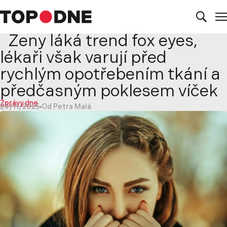
Ženy láká trend fox eyes,
lékaři však varují před
rychlým opotřebením tkání a
předčasným poklesem víček
Zprávy dne
24/11/2025
Od Petra Malá