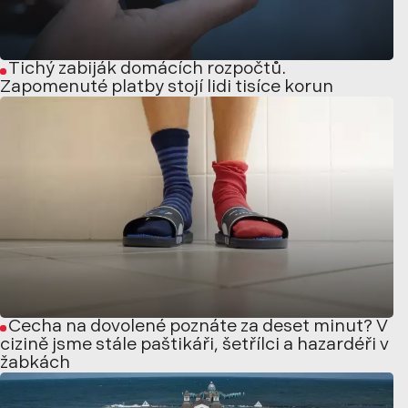
Tichý zabiják domácích rozpočtů.
Zapomenuté platby stojí lidi tisíce korun
Čecha na dovolené poznáte za deset minut? V
cizině jsme stále paštikáři, šetřílci a hazardéři v
žabkách