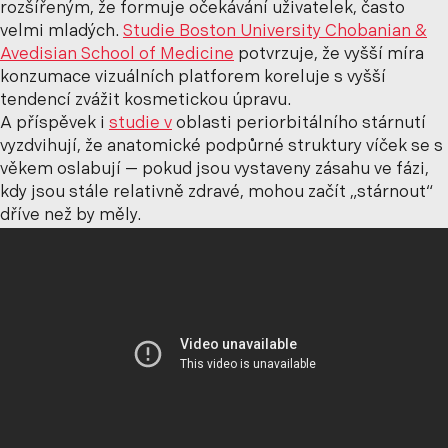
rozšířeným, že formuje očekávání uživatelek, často
velmi mladých.
Studie Boston University Chobanian &
Avedisian School of Medicine
potvrzuje, že vyšší míra
konzumace vizuálních platforem koreluje s vyšší
tendencí zvážit kosmetickou úpravu.
A příspěvek i
studie v
oblasti periorbitálního stárnutí
vyzdvihují, že anatomické podpůrné struktury víček se s
věkem oslabují — pokud jsou vystaveny zásahu ve fázi,
kdy jsou stále relativně zdravé, mohou začít „stárnout“
dříve než by měly.