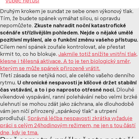
vůbec netuší
Druhým krokem je sundat ze sebe onen výkonový tlak.
Tím, že budete spánek vymáhat silou, si opravdu
nepomůžete.
Zkuste nahradit noční katastrofické
scénáře střízlivějším pohledem. Nejde o nějaké umělé
pozitivní myšlení, ale o funkční změnu vašeho přístupu.
Cílem není spánek zoufale kontrolovat, ale přestat
krmit to, co ho blokuje.
Jakmile totiž snížíte vnitřní tlak,
klesne i tělesná aktivace. A to je ten biologický směr,
kterým se může spánek přirozeně vrátit.
Třetí zásada se netýká noci, ale celého vašeho denního
rytmu.
U chronické nespavosti je klíčové držet stabilní
čas vstávání, a to i po naprosto otřesné noci.
Dlouhé
víkendové vyspávání, ranní polehávání nebo velmi brzké
ulehnutí se mohou zdát jako záchrana, ale dlouhodobě
vám jen ničí přirozený „spánkový tlak“ a utrpení
prodlužují.
Správná léčba nespavosti zkrátka vyžaduje
práci s celým 24hodinovým režimem, ne jen s tou částí
dne, kdy je tma.