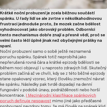
zdroj: Kinga Howard on Unsplash
Krátké noční probuzení je zcela běžnou součástí
spánku. U řady lidí se ale zvrtne v několikahodinovou
frustraci jednoduše proto, že mozek začne bdělost
vyhodnocovat jako obrovský problém. Odborníci
tento mechanismus dobře znají a přesně vědí, proč se
velmi často léčí úplně jinak než obyčejnými prášky na
spaní.
Noční probuzení samo o sobě ještě neznamená
poruchu spánku. Spánek totiž neprobíhá jako
nepřerušená rovná čára a krátké epizody bdělosti se
během noci objevují i u naprosto zdravých lidí. Skutečný
problém začíná až ve chvíli, kdy se z této běžné epizody
stane opakovaný vzorec, který člověku znemožní návrat
ke spánku. Následky pak tvrdě dopadají na denní
fungování v podobě únavy, podrážděnosti nebo horší
koncentrace.
I Mezinárodní klasifikace spánkových
poruch definuje nespavost
mimo jiné jako předčasné
probouzení navzdory tomu, že má člověk na spánek klid