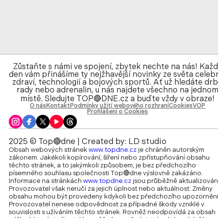
Zůstaňte s námi ve spojení, zbytek nechte na nás! Kaž
den vám přinášíme ty nejžhavější novinky ze světa celebr
zdraví, technologií a bojových sportů. Ať už hledáte drb
rady nebo adrenalin, u nás najdete všechno na jedno
místě. Sledujte TOP🔴DNE.cz a buďte vždy v obraze!
O nás
Kontakt
Podmínky užití webového rozhraní
Cookies
VOP
Prohlášení o Cookies
2025 © Top🔴dne | Created by:
LD studio
Obsah webových stránek
www.topdne.cz
je chráněn autorským
zákonem. Jakékoli kopírování, šíření nebo zpřístupňování obsahu
těchto stránek, a to jakýmkoli způsobem, je bez předchozího
písemného souhlasu společnosti Top🔴dne výslovně zakázáno.
Informace na stránkách
www.topdne.cz
jsou průběžně aktualizován
Provozovatel však neručí za jejich úplnost nebo aktuálnost. Změny
obsahu mohou být provedeny kdykoli bez předchozího upozornění
Provozovatel nenese odpovědnost za případné škody vzniklé v
souvislosti s užíváním těchto stránek. Rovněž neodpovídá za obsah