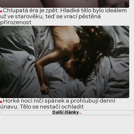
Chlupatá éra je zpět: Hladké tělo bylo ideálem
už ve starověku, teď se vrací pěstěná
přirozenost
Horké noci ničí spánek a prohlubují denní
únavu. Tělo se nestačí ochladit
Další články
...