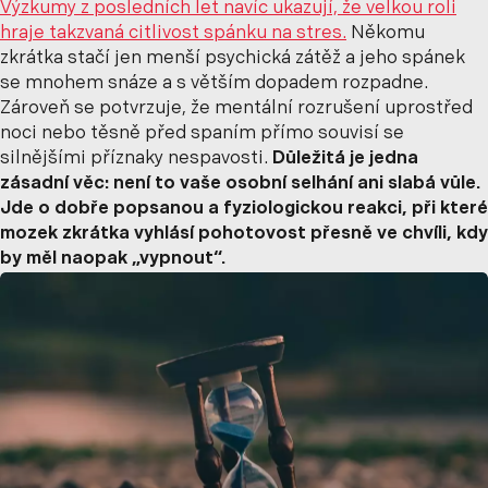
Výzkumy z posledních let navíc ukazují, že velkou roli
hraje takzvaná citlivost spánku na stres.
Někomu
zkrátka stačí jen menší psychická zátěž a jeho spánek
se mnohem snáze a s větším dopadem rozpadne.
Zároveň se potvrzuje, že mentální rozrušení uprostřed
noci nebo těsně před spaním přímo souvisí se
silnějšími příznaky nespavosti.
Důležitá je jedna
zásadní věc: není to vaše osobní selhání ani slabá vůle.
Jde o dobře popsanou a fyziologickou reakci, při které
mozek zkrátka vyhlásí pohotovost přesně ve chvíli, kdy
by měl naopak „vypnout“.