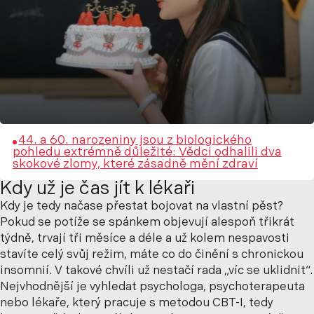
44. a 60. narozeniny jsou z biologického
pohledu extrémně důležité: Vědci odhalili dva
skokové zlomy, které zásadně mění zdraví
Kdy už je čas jít k lékaři
Kdy je tedy načase přestat bojovat na vlastní pěst?
Pokud se potíže se spánkem objevují alespoň třikrát
týdně, trvají tři měsíce a déle a už kolem nespavosti
stavíte celý svůj režim, máte co do činění s chronickou
insomnií. V takové chvíli už nestačí rada „víc se uklidnit“.
Nejvhodnější je vyhledat psychologa, psychoterapeuta
nebo lékaře, který pracuje s metodou CBT-I,
tedy