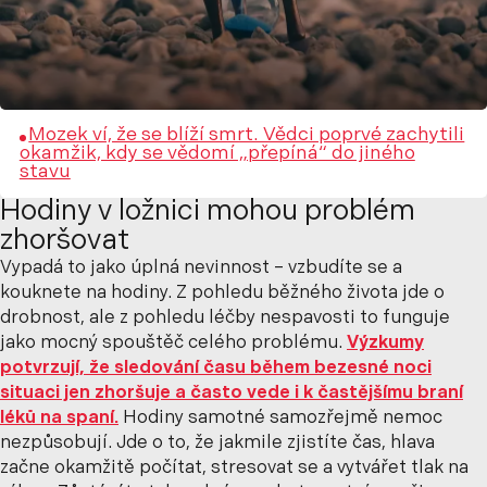
Mozek ví, že se blíží smrt. Vědci poprvé zachytili
okamžik, kdy se vědomí „přepíná“ do jiného
stavu
Hodiny v ložnici mohou problém
zhoršovat
Vypadá to jako úplná nevinnost – vzbudíte se a
kouknete na hodiny. Z pohledu běžného života jde o
drobnost, ale z pohledu léčby nespavosti to funguje
jako mocný spouštěč celého problému.
Výzkumy
potvrzují, že sledování času během bezesné noci
situaci jen zhoršuje a často vede i k častějšímu braní
léků na spaní.
Hodiny samotné samozřejmě nemoc
nezpůsobují. Jde o to, že jakmile zjistíte čas, hlava
začne okamžitě počítat, stresovat se a vytvářet tlak na