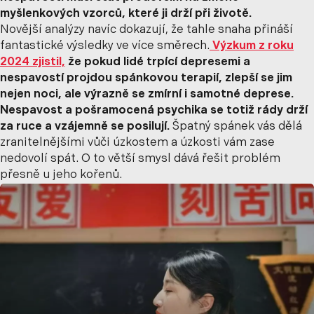
myšlenkových vzorců, které ji drží při životě.
Novější analýzy navíc dokazují, že tahle snaha přináší
fantastické výsledky ve více směrech.
Výzkum z roku
2024 zjistil,
že pokud lidé trpící depresemi a
nespavostí projdou spánkovou terapií, zlepší se jim
nejen noci, ale výrazně se zmírní i samotné deprese.
Nespavost a pošramocená psychika se totiž rády drží
za ruce a vzájemně se posilují.
Špatný spánek vás dělá
zranitelnějšími vůči úzkostem a úzkosti vám zase
nedovolí spát. O to větší smysl dává řešit problém
přesně u jeho kořenů.