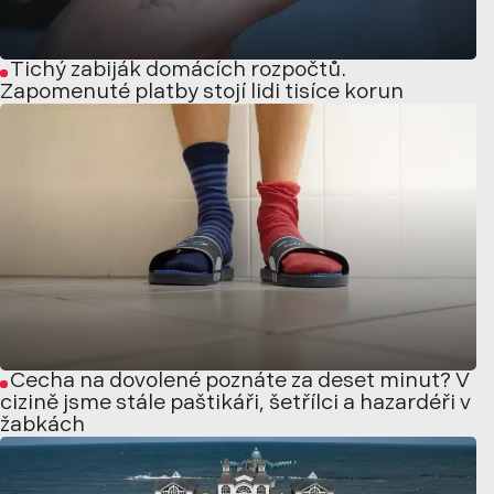
Tichý zabiják domácích rozpočtů.
Zapomenuté platby stojí lidi tisíce korun
Čecha na dovolené poznáte za deset minut? V
cizině jsme stále paštikáři, šetřílci a hazardéři v
žabkách