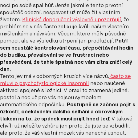
nocí po sobě spal hůř. Jenže jakmile tento prvotní
spouštěč odezní, nespavost už může žít vlastním
životem.
Klinická doporučení výslovně upozorňují
, že
problém se v nás často zafixuje kvůli našim vlastním
myšlenkám a návykům. Věcem, které měly původně
pomoci, ale ve výsledku utrpení jen prodlužují.
Patří
sem neustálé kontrolování času, přepočítávání hodin
do budíku, převalování se ve frustraci nebo
přesvědčení, že tahle špatná noc vám zítra zničí celý
den.
Tento jev má v odborných kruzích více názvů,
často se
mluví o psychofyziologické insomnii
nebo naučené
aktivaci spojené s ložnicí. V praxi to znamená jediné:
postel a noc už pro vás nejsou symbolem
automatického odpočinku.
Postupně se začnou pojit s
úzkostí, očekáváním dalšího selhání a obrovským
tlakem na to, že spánek musí přijít hned teď.
V takové
chvíli už neležíte vzhůru jen proto, že jste se vzbudili,
ale proto, že váš vlastní mozek vás nenechá usnout.