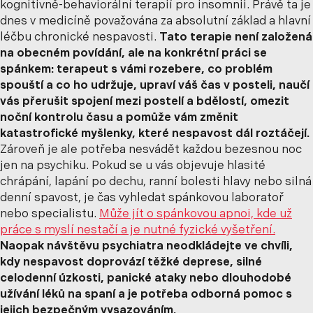
kognitivně-behaviorální terapií pro insomnii. Právě ta je
dnes v medicíně považována za absolutní základ a hlavní
léčbu chronické nespavosti.
Tato terapie není založená
na obecném povídání, ale na konkrétní práci se
spánkem: terapeut s vámi rozebere, co problém
spouští a co ho udržuje, upraví váš čas v posteli, naučí
vás přerušit spojení mezi postelí a bdělostí, omezit
noční kontrolu času a pomůže vám změnit
katastrofické myšlenky, které nespavost dál roztáčejí.
Zároveň je ale potřeba nesvádět každou bezesnou noc
jen na psychiku. Pokud se u vás objevuje hlasité
chrápání, lapání po dechu, ranní bolesti hlavy nebo silná
denní spavost, je čas vyhledat spánkovou laboratoř
nebo specialistu.
Může jít o spánkovou apnoi, kde už
práce s myslí nestačí a je nutné fyzické vyšetření.
Naopak návštěvu psychiatra neodkládejte ve chvíli,
kdy nespavost doprovází těžké deprese, silné
celodenní úzkosti, panické ataky nebo dlouhodobé
užívání léků na spaní a je potřeba odborná pomoc s
jejich bezpečným vysazováním.