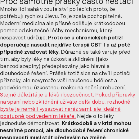
Proč samotné prášky často nestačí
Mnoho lidí sahá v zoufalství po lécích proto, že
potřebují rychlou úlevu. To je zcela pochopitelné.
Moderní medicína ale přísně odlišuje krátkodobou
pomoc od skutečné léčby mechanismu, který
nespavost udržuje.
Proto se u chronických potíží
doporučuje nasadit nejdříve terapii CBT-I a až poté
případně zvažovat léky.
Důrazně se také varuje před
tím, aby byly léky na úzkost a zklidnění (jako
benzodiazepiny) předepisovány jako hlavní a
dlouhodobé řešení. Prášek totiž sice na chvíli potlačí
příznaky, ale nevymaže vaši naučenou bdělost a
podvědomou úzkostnou reakci na noční probuzení.
Stejně důležitá je u léků i bezpečnost. Pokud přípravky
na spaní nebo zklidnění užíváte delší dobu, rozhodně
byste je neměli vysazovat naráz sami, ale ideálně
postupně pod vedením lékaře.
Nejde o to léky
jednoduše démonizovat.
Krátkodobě a v krizi mohou
nesmírně pomoci, ale dlouhodobé řešení chronické
nespavosti musí stát především na změně