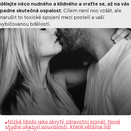
dělejte něco nudného a klidného a vraťte se, až na vás
padne skutečná ospalost.
Cílem není noc vzdát, ale
narušit to toxické spojení mezi postelí a vaší
vybičovanou bdělostí.
Nízké libido jako skrytý zdravotní signál: Nové
studie ukazují souvislosti, které většina lidí