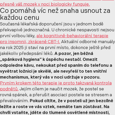
přesně váš mozek v noci biologicky funguje.
Co pomáhá víc než snaha usnout za
každou cenu
Současná lékařská doporučení jsou v jednom bodě
překvapivě jednoznačná. U chronické nespavosti nejsou
první volbou léky,
ale kognitivně-behaviorální terapie
pro insomnii, zkráceně CBT-I.
Aktuální odborné manuály
na rok 2025 ji staví na první místo, dokonce ještě před
jakékoliv předepsání léků.
A pozor, jen běžná
„spánková hygiena“ k úspěchu nestačí. Omezit
odpoledne kávu, nekoukat před spaním do telefonu a
vyvětrat ložnici je skvělé, ale nevyřeší to ten vnitřní
mechanismus, který vás v noci udržuje v pozoru.
Prvním krokem této terapie je proto takzvaná kontrola
podnětů.
Jejím cílem je naučit mozek, že postel se
rovná spánek, a přerušit asociaci postele se stresem a
převalováním.
Pokud cítíte, že v posteli už jen bezcílně
ležíte a roste ve vás vztek, nemáte tam zůstávat. Na
chvíli vstaňte, jděte do tlumeně osvětlené místnosti,