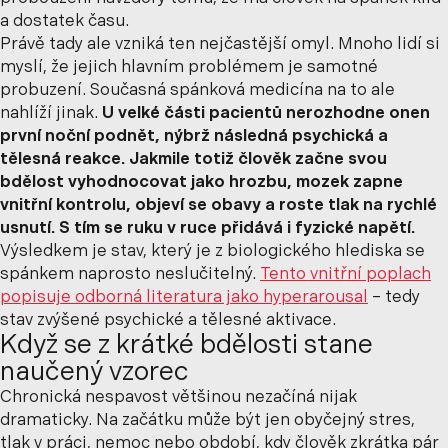
a dostatek času.
Právě tady ale vzniká ten nejčastější omyl. Mnoho lidí si
myslí, že jejich hlavním problémem je samotné
probuzení. Současná spánková medicína na to ale
nahlíží jinak.
U velké části pacientů nerozhodne onen
první noční podnět, nýbrž následná psychická a
tělesná reakce. Jakmile totiž člověk začne svou
bdělost vyhodnocovat jako hrozbu, mozek zapne
vnitřní kontrolu, objeví se obavy a roste tlak na rychlé
usnutí. S tím se ruku v ruce přidává i fyzické napětí.
Výsledkem je stav, který je z biologického hlediska se
spánkem naprosto neslučitelný.
Tento vnitřní poplach
popisuje odborná literatura jako
hyperarousal
– tedy
stav zvýšené psychické a tělesné aktivace.
Když se z krátké bdělosti stane
naučený vzorec
Chronická nespavost většinou nezačíná nijak
dramaticky. Na začátku může být jen obyčejný stres,
tlak v práci, nemoc nebo období, kdy člověk zkrátka pár