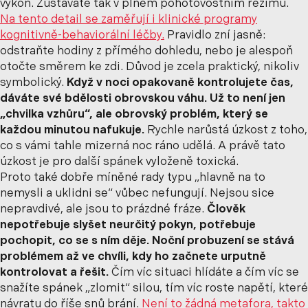
výkon. Zůstáváte tak v plném pohotovostním režimu.
Na tento detail se zaměřují i klinické programy
kognitivně-behaviorální léčby.
Pravidlo zní jasně:
odstraňte hodiny z přímého dohledu, nebo je alespoň
otočte směrem ke zdi. Důvod je zcela praktický, nikoliv
symbolický.
Když v noci opakovaně kontrolujete čas,
dáváte své bdělosti obrovskou váhu. Už to není jen
„chvilka vzhůru“, ale obrovský problém, který se
každou minutou nafukuje.
Rychle narůstá úzkost z toho,
co s vámi tahle mizerná noc ráno udělá. A právě tato
úzkost je pro další spánek vyloženě toxická.
Proto také dobře míněné rady typu „hlavně na to
nemysli a uklidni se“ vůbec nefungují. Nejsou sice
nepravdivé, ale jsou to prázdné fráze.
Člověk
nepotřebuje slyšet neurčitý pokyn, potřebuje
pochopit, co se s ním děje. Noční probuzení se stává
problémem až ve chvíli, kdy ho začnete urputně
kontrolovat a řešit.
Čím víc situaci hlídáte a čím víc se
snažíte spánek „zlomit“ silou, tím víc roste napětí, které
návratu do říše snů brání.
Není to žádná metafora, takto