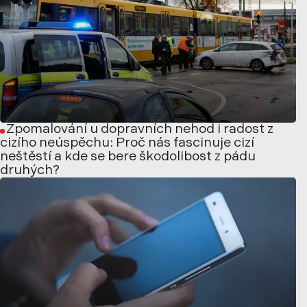
Zpomalování u dopravních nehod i radost z
cizího neúspěchu: Proč nás fascinuje cizí
neštěstí a kde se bere škodolibost z pádu
druhých?