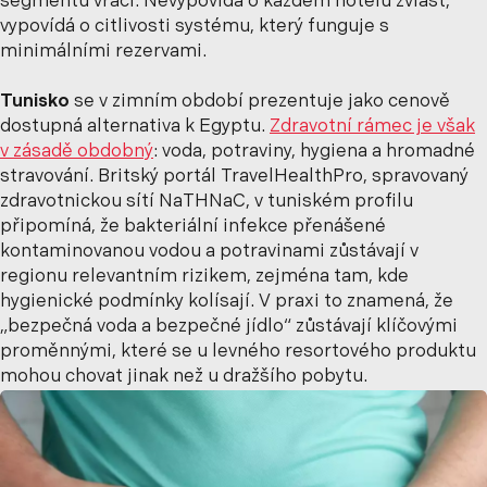
segmentu vrací. Nevypovídá o každém hotelu zvlášť,
vypovídá o citlivosti systému, který funguje s
minimálními rezervami.
Tunisko
se v zimním období prezentuje jako cenově
dostupná alternativa k Egyptu.
Zdravotní rámec je však
v zásadě obdobný
: voda, potraviny, hygiena a hromadné
stravování. Britský portál TravelHealthPro, spravovaný
zdravotnickou sítí NaTHNaC, v tuniském profilu
připomíná, že bakteriální infekce přenášené
kontaminovanou vodou a potravinami zůstávají v
regionu relevantním rizikem, zejména tam, kde
hygienické podmínky kolísají. V praxi to znamená, že
„bezpečná voda a bezpečné jídlo“ zůstávají klíčovými
proměnnými, které se u levného resortového produktu
mohou chovat jinak než u dražšího pobytu.