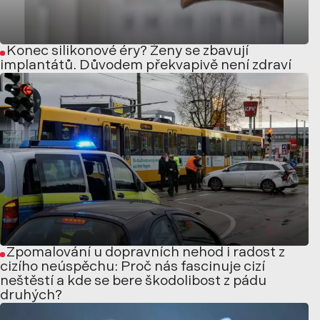
Konec silikonové éry? Ženy se zbavují
implantátů. Důvodem překvapivě není zdraví
Zpomalování u dopravních nehod i radost z
cizího neúspěchu: Proč nás fascinuje cizí
neštěstí a kde se bere škodolibost z pádu
druhých?