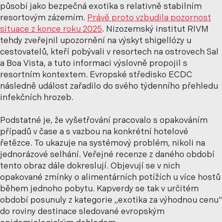
působí jako bezpečná exotika s relativně stabilním
resortovým zázemím.
Právě proto vzbudila pozornost
situace z konce roku 2025
. Nizozemský institut RIVM
tehdy zveřejnil upozornění na výskyt shigellózy u
cestovatelů, kteří pobývali v resortech na ostrovech Sal
a Boa Vista, a tuto informaci výslovně propojil s
resortním kontextem. Evropské středisko ECDC
následně událost zařadilo do svého týdenního přehledu
infekčních hrozeb.
Podstatné je, že vyšetřování pracovalo s opakováním
případů v čase a s vazbou na konkrétní hotelové
řetězce. To ukazuje na systémový problém, nikoli na
jednorázové selhání. Veřejné recenze z daného období
tento obraz dále dokreslují. Objevují se v nich
opakované zmínky o alimentárních potížích u více hostů
během jednoho pobytu. Kapverdy se tak v určitém
období posunuly z kategorie „exotika za výhodnou cenu“
do roviny destinace sledované evropským