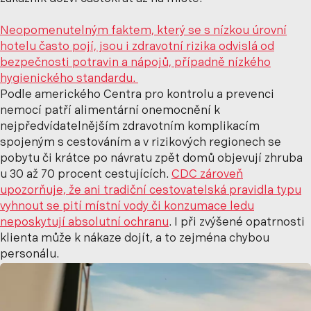
Neopomenutelným faktem, který se s nízkou úrovní
hotelu často pojí, jsou i zdravotní rizika odvislá od
bezpečnosti potravin a nápojů, případně nízkého
hygienického standardu.
Podle amerického Centra pro kontrolu a prevenci
nemocí patří alimentární onemocnění k
nejpředvídatelnějším zdravotním komplikacím
spojeným s cestováním a v rizikových regionech se
pobytu či krátce po návratu zpět domů objevují zhruba
u 30 až 70 procent cestujících.
CDC zároveň
upozorňuje, že ani tradiční cestovatelská pravidla typu
vyhnout se pití místní vody či konzumace ledu
neposkytují absolutní ochranu
. I při zvýšené opatrnosti
klienta může k nákaze dojít, a to zejména chybou
personálu.