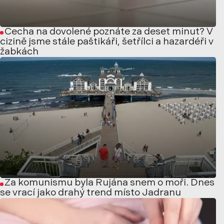
Čecha na dovolené poznáte za deset minut? V
cizině jsme stále paštikáři, šetřílci a hazardéři v
žabkách
Za komunismu byla Rujána snem o moři. Dnes
se vrací jako drahý trend místo Jadranu