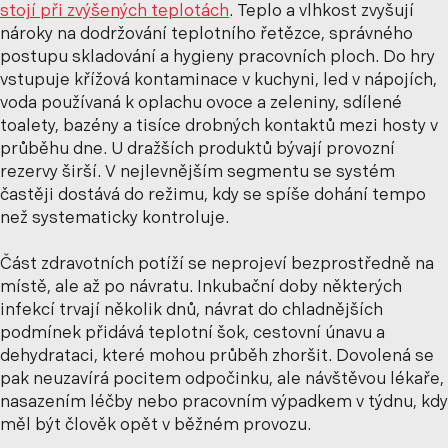
stojí při zvýšených teplotách
. Teplo a vlhkost zvyšují
nároky na dodržování teplotního řetězce, správného
postupu skladování a hygieny pracovních ploch. Do hry
vstupuje křížová kontaminace v kuchyni, led v nápojích,
voda používaná k oplachu ovoce a zeleniny, sdílené
toalety, bazény a tisíce drobných kontaktů mezi hosty v
průběhu dne. U dražších produktů bývají provozní
rezervy širší. V nejlevnějším segmentu se systém
častěji dostává do režimu, kdy se spíše dohání tempo
než systematicky kontroluje.
Část zdravotních potíží se neprojeví bezprostředně na
místě, ale až po návratu. Inkubační doby některých
infekcí trvají několik dnů, návrat do chladnějších
podmínek přidává teplotní šok, cestovní únavu a
dehydrataci, které mohou průběh zhoršit. Dovolená se
pak neuzavírá pocitem odpočinku, ale návštěvou lékaře,
nasazením léčby nebo pracovním výpadkem v týdnu, kdy
měl být člověk opět v běžném provozu.