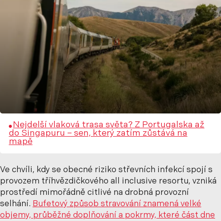
Nejdelší vlaková trasa světa? Z Portugalska až
do Singapuru – sen, který zatím zůstává na
mapě
Ve chvíli, kdy se obecné riziko střevních infekcí spojí s
provozem tříhvězdičkového all inclusive resortu, vzniká
prostředí mimořádně citlivé na drobná provozní
selhání.
Bufetový způsob stravování znamená velké
objemy, průběžné doplňování a pokrmy, které část dne