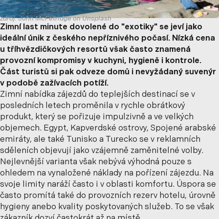
zdroj: John McFetridge on Unsplash
Zimní last minute dovolené do "exotiky" se jeví jako
ideální únik z českého nepříznivého počasí. Nízká cena
u tříhvězdičkových resortů však často znamená
provozní kompromisy v kuchyni, hygieně i kontrole.
Část turistů si pak odveze domů i nevyžádaný suvenýr
v podobě zažívacích potíží.
Zimní nabídka zájezdů do teplejších destinací se v
posledních letech proměnila v rychle obrátkový
produkt, který se pořizuje impulzivně a ve velkých
objemech. Egypt, Kapverdské ostrovy, Spojené arabské
emiráty, ale také Tunisko a Turecko se v reklamních
sděleních objevují jako vzájemně zaměnitelné volby.
Nejlevnější varianta však nebývá výhodná pouze s
ohledem na vynaložené náklady na pořízení zájezdu. Na
svoje limity naráží často i v oblasti komfortu. Úspora se
často promítá také do provozních rezerv hotelu, úrovně
hygieny anebo kvality poskytovaných služeb. To se však
zákazník dozví častokrát až na místě.