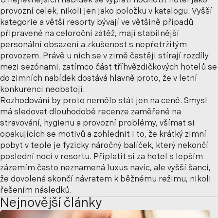
U nejlevnějších nabídek se vyplatí hodnotit hotel jako
provozní celek, nikoli jen jako položku v katalogu. Vyšší
kategorie a větší resorty bývají ve většině případů
připravené na celoroční zátěž, mají stabilnější
personální obsazení a zkušenost s nepřetržitým
provozem. Právě u nich se v zimě častěji stírají rozdíly
mezi sezónami, zatímco část tříhvězdičkových hotelů se
do zimních nabídek dostává hlavně proto, že v letní
konkurenci neobstojí.
Rozhodování by proto nemělo stát jen na ceně. Smysl
má sledovat dlouhodobé recenze zaměřené na
stravování, hygienu a provozní problémy, všímat si
opakujících se motivů a zohlednit i to, že krátký zimní
pobyt v teple je fyzicky náročný balíček, který nekončí
poslední nocí v resortu. Připlatit si za hotel s lepším
zázemím často neznamená luxus navíc, ale vyšší šanci,
že dovolená skončí návratem k běžnému režimu, nikoli
řešením následků.
Nejnovější články