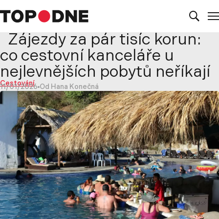
Zájezdy za pár tisíc korun:
co cestovní kanceláře u
nejlevnějších pobytů neříkají
Cestování
11/01/2026
Od Hana Konečná