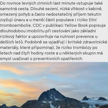
Do rovnice levných zimních last minute vstupuje také
samotná cesta. Dlouhé sezení, nízká vlhkost v kabině,
omezený pohyb a často nedostatečný příjem tekutin
zvyšují únavu a u menší části populace i riziko žilní
tromboembolie. CDC v publikaci Yellow Book popisuje
dlouhodobou imobilitu při cestování jako základní
rizikový faktor a upozorňuje na nutnost prevence u
delších letů. Podobně se vyjadřují i britské zdravotnické
materiály, které připomínají, že riziko trombózy po
letech nad čtyři hodiny roste a u některých skupin má
smysl uvažovat o preventivních opatřeních.