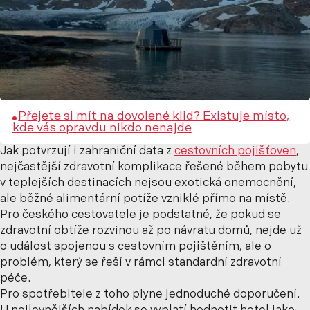
Přejete si mít na dovolené klid? Existuje místo,
kde vás opravdu nikdo nenajde
Jak potvrzují i zahraniční data z
cestovních pojišťoven
,
nejčastější zdravotní komplikace řešené během pobytu
v teplejších destinacích nejsou exotická onemocnění,
ale běžné alimentární potíže vzniklé přímo na místě.
Pro českého cestovatele je podstatné, že pokud se
zdravotní obtíže rozvinou až po návratu domů, nejde už
o událost spojenou s cestovním pojištěním, ale o
problém, který se řeší v rámci standardní zdravotní
péče.
Pro spotřebitele z toho plyne jednoduché doporučení.