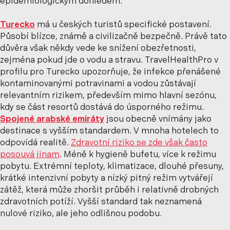
epidemiologickým dohledem.
Turecko
má u českých turistů specifické postavení.
Působí blízce, známě a civilizačně bezpečně. Právě tato
důvěra však někdy vede ke snížení obezřetnosti,
zejména pokud jde o vodu a stravu. TravelHealthPro v
profilu pro Turecko upozorňuje, že infekce přenášené
kontaminovanými potravinami a vodou zůstávají
relevantním rizikem, především mimo hlavní sezónu,
kdy se část resortů dostává do úsporného režimu.
Spojené arabské emiráty
jsou obecně vnímány jako
destinace s vyšším standardem. V mnoha hotelech to
odpovídá realitě.
Zdravotní riziko se zde však často
posouvá jinam
. Méně k hygieně bufetu, více k režimu
pobytu. Extrémní teploty, klimatizace, dlouhé přesuny,
krátké intenzivní pobyty a nízký pitný režim vytvářejí
zátěž, která může zhoršit průběh i relativně drobných
zdravotních potíží. Vyšší standard tak neznamená
nulové riziko, ale jeho odlišnou podobu.