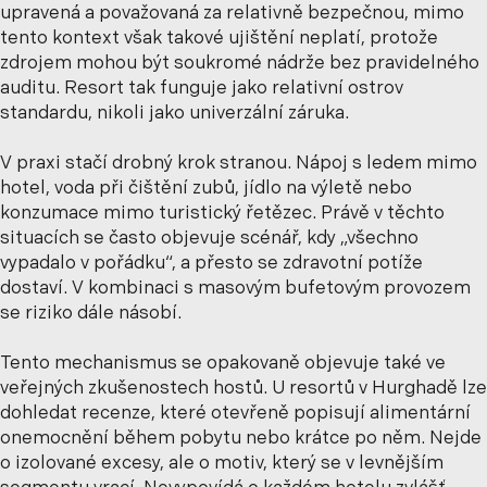
upravená a považovaná za relativně bezpečnou, mimo
tento kontext však takové ujištění neplatí, protože
zdrojem mohou být soukromé nádrže bez pravidelného
auditu. Resort tak funguje jako relativní ostrov
standardu, nikoli jako univerzální záruka.
V praxi stačí drobný krok stranou. Nápoj s ledem mimo
hotel, voda při čištění zubů, jídlo na výletě nebo
konzumace mimo turistický řetězec. Právě v těchto
situacích se často objevuje scénář, kdy „všechno
vypadalo v pořádku“, a přesto se zdravotní potíže
dostaví. V kombinaci s masovým bufetovým provozem
se riziko dále násobí.
Tento mechanismus se opakovaně objevuje také ve
veřejných zkušenostech hostů. U resortů v Hurghadě lze
dohledat recenze, které otevřeně popisují alimentární
onemocnění během pobytu nebo krátce po něm. Nejde
o izolované excesy, ale o motiv, který se v levnějším