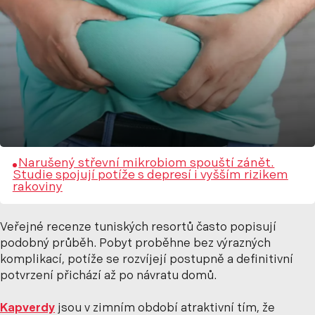
Narušený střevní mikrobiom spouští zánět.
Studie spojují potíže s depresí i vyšším rizikem
rakoviny
Veřejné recenze tuniských resortů často popisují
podobný průběh. Pobyt proběhne bez výrazných
komplikací, potíže se rozvíjejí postupně a definitivní
potvrzení přichází až po návratu domů.
Kapverdy
jsou v zimním období atraktivní tím, že