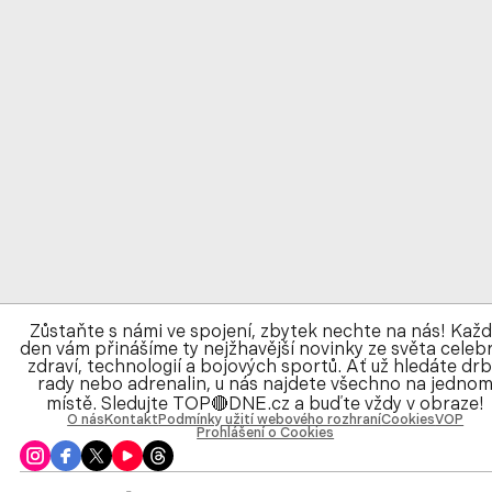
Zůstaňte s námi ve spojení, zbytek nechte na nás! Kaž
den vám přinášíme ty nejžhavější novinky ze světa celebr
zdraví, technologií a bojových sportů. Ať už hledáte drb
rady nebo adrenalin, u nás najdete všechno na jedno
místě. Sledujte TOP🔴DNE.cz a buďte vždy v obraze!
O nás
Kontakt
Podmínky užití webového rozhraní
Cookies
VOP
Prohlášení o Cookies