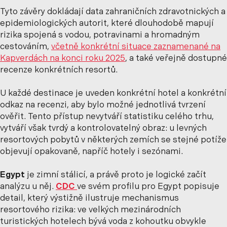
Tyto závěry dokládají data zahraničních zdravotnických a
epidemiologických autorit, které dlouhodobě mapují
rizika spojená s vodou, potravinami a hromadným
cestováním,
včetně konkrétní situace zaznamenané na
Kapverdách na konci roku 2025
, a také veřejně dostupné
recenze konkrétních resortů.
U každé destinace je uveden konkrétní hotel a konkrétní
odkaz na recenzi, aby bylo možné jednotlivá tvrzení
ověřit. Tento přístup nevytváří statistiku celého trhu,
vytváří však tvrdý a kontrolovatelný obraz: u levných
resortových pobytů v některých zemích se stejné potíže
objevují opakovaně, napříč hotely i sezónami.
Egypt
je zimní stálicí, a právě proto je logické začít
analýzu u něj.
CDC
ve svém profilu pro Egypt popisuje
detail, který výstižně ilustruje mechanismus
resortového rizika: ve velkých mezinárodních
turistických hotelech bývá voda z kohoutku obvykle